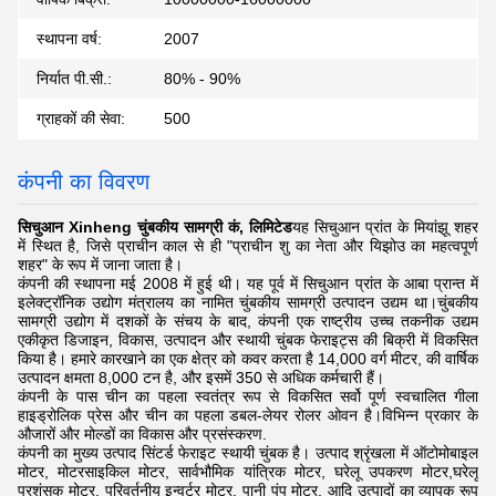
स्थापना वर्ष:
2007
निर्यात पी.सी.:
80% - 90%
ग्राहकों की सेवा:
500
कंपनी का विवरण
सिचुआन Xinheng चुंबकीय सामग्री कं, लिमिटेड
यह सिचुआन प्रांत के मियांझू शहर
में स्थित है, जिसे प्राचीन काल से ही "प्राचीन शु का नेता और यिझोउ का महत्वपूर्ण
शहर" के रूप में जाना जाता है।
कंपनी की स्थापना मई 2008 में हुई थी। यह पूर्व में सिचुआन प्रांत के आबा प्रान्त में
इलेक्ट्रॉनिक उद्योग मंत्रालय का नामित चुंबकीय सामग्री उत्पादन उद्यम था।चुंबकीय
सामग्री उद्योग में दशकों के संचय के बाद, कंपनी एक राष्ट्रीय उच्च तकनीक उद्यम
एकीकृत डिजाइन, विकास, उत्पादन और स्थायी चुंबक फेराइट्स की बिक्री में विकसित
किया है। हमारे कारखाने का एक क्षेत्र को कवर करता है 14,000 वर्ग मीटर, की वार्षिक
उत्पादन क्षमता 8,000 टन है, और इसमें 350 से अधिक कर्मचारी हैं।
कंपनी के पास चीन का पहला स्वतंत्र रूप से विकसित सर्वो पूर्ण स्वचालित गीला
हाइड्रोलिक प्रेस और चीन का पहला डबल-लेयर रोलर ओवन है।विभिन्न प्रकार के
औजारों और मोल्डों का विकास और प्रसंस्करण.
कंपनी का मुख्य उत्पाद सिंटर्ड फेराइट स्थायी चुंबक है। उत्पाद श्रृंखला में ऑटोमोबाइल
मोटर, मोटरसाइकिल मोटर, सार्वभौमिक यांत्रिक मोटर, घरेलू उपकरण मोटर,घरेलू
प्रशंसक मोटर, परिवर्तनीय इन्वर्टर मोटर, पानी पंप मोटर, आदि उत्पादों का व्यापक रूप