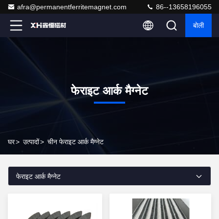
afra@permanentferritemagnet.com
86--13658196055
बोली
फेराइट आर्क मैग्नेट
घर
>
उत्पादों
>
चीन फेराइट आर्क मैग्नेट
फेराइट आर्क मैग्नेट