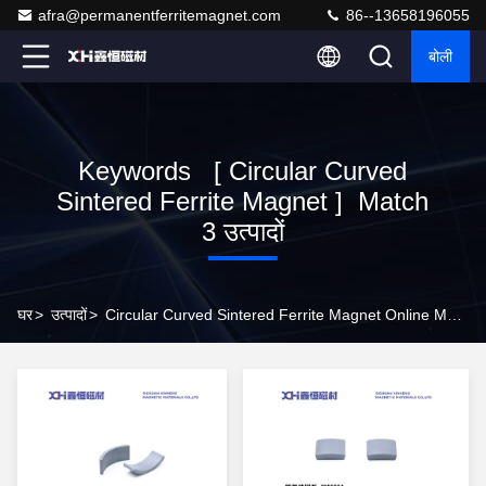
afra@permanentferritemagnet.com
86--13658196055
बोली
Keywords [ Circular Curved
Sintered Ferrite Magnet ] Match
3 उत्पादों
घर
>
उत्पादों
>
Circular Curved Sintered Ferrite Magnet Online Manufacturer