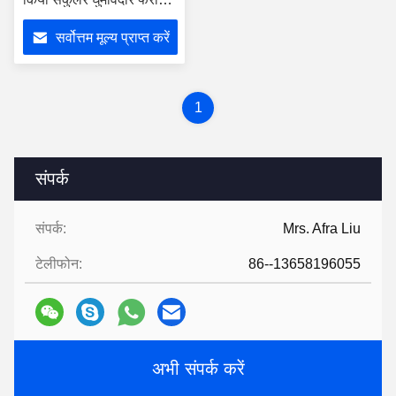
मोटर मैग्नेट
सर्वोत्तम मूल्य प्राप्त करें
1
संपर्क
संपर्क:
Mrs. Afra Liu
टेलीफोन:
86--13658196055
अभी संपर्क करें