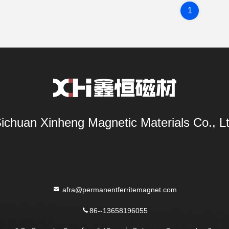
1
ichuan Xinheng Magnetic Materials Co., L
afra@permanentferritemagnet.com
86--13658196055