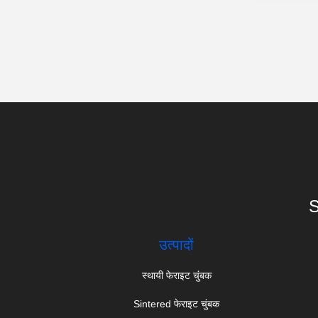
S
उत्पादों
स्थायी फेराइट चुंबक
Sintered फेराइट चुंबक