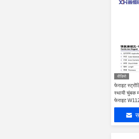
वीडियो
फेराइट स्ट्रो
स्थायी चुंबक
फेराइट W11
सर