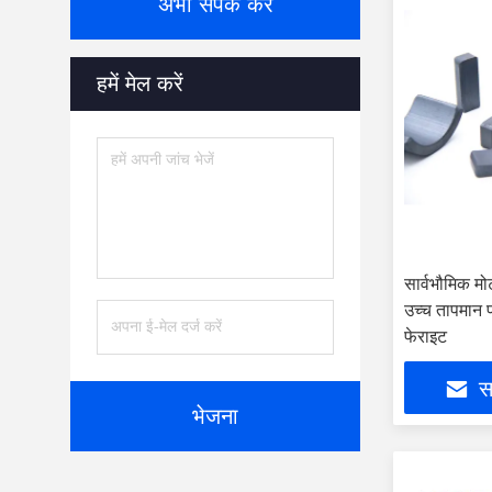
अभी संपर्क करें
हमें मेल करें
सार्वभौमिक म
उच्च तापमान प
फेराइट
सर
भेजना