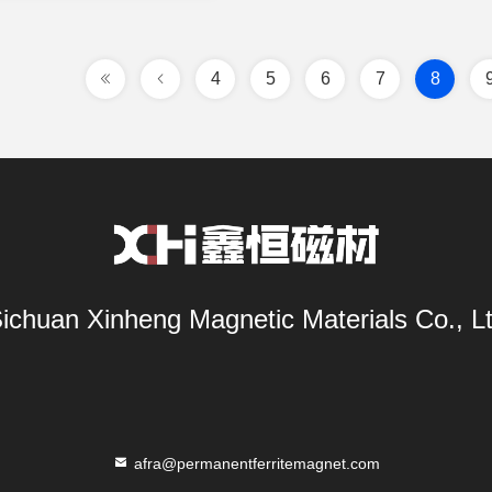
4
5
6
7
8
ichuan Xinheng Magnetic Materials Co., L
afra@permanentferritemagnet.com