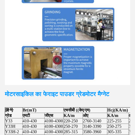
मोटरसाइकिल का फेराइट पाउडर ग्रेड
मोटर
मैग्नेट
牌号
Br(mT)
एचसीबी ((केए/एम)
Hcj(KA/m)
ग्रेड
एमटी
जीएस
KA/m
ओए
KA/m
ओए
Y33
410-430
4100-4300
220-250
2760-3140
225-255
283
Y33H
410-430
4100-4300
250-270
3140-3390
250-275
314
Y33H-2
410-430
4100-4300
285-315
3580-3960
305-335
383