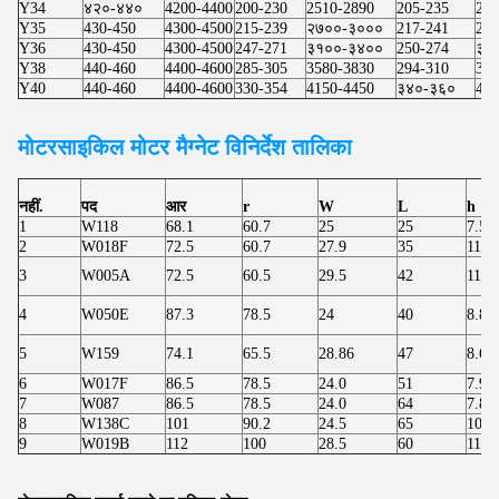
Y34
४२०-४४०
4200-4400
200-230
2510-2890
205-235
257
Y35
430-450
4300-4500
215-239
२७००-३०००
217-241
273
Y36
430-450
4300-4500
247-271
३१००-३४००
250-274
३१
Y38
440-460
4400-4600
285-305
3580-3830
294-310
369
Y40
440-460
4400-4600
330-354
4150-4450
३४०-३६०
427
मोटरसाइकिल मोटर
मैग्नेट विनिर्देश तालिका
नहीं.
पद
आर
r
W
L
h
1
W118
68.1
60.7
25
25
7.50
2
W018F
72.5
60.7
27.9
35
11.8
3
W005A
72.5
60.5
29.5
42
11.8
4
W050E
87.3
78.5
24
40
8.80
5
W159
74.1
65.5
28.86
47
8.60
6
W017F
86.5
78.5
24.0
51
7.90
7
W087
86.5
78.5
24.0
64
7.80
8
W138C
101
90.2
24.5
65
10.8
9
W019B
112
100
28.5
60
11.9