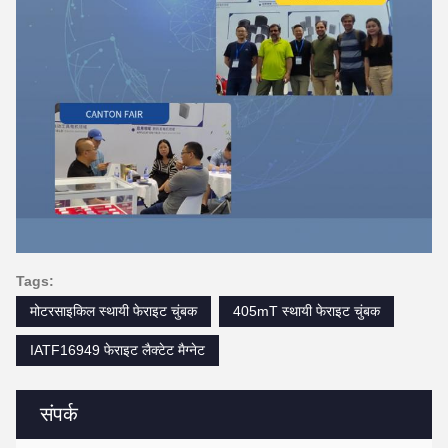
Tags:
मोटरसाइकिल स्थायी फेराइट चुंबक
405mT स्थायी फेराइट चुंबक
IATF16949 फेराइट लैक्टेट मैग्नेट
संपर्क