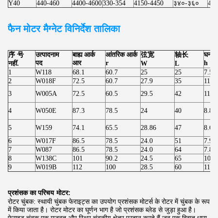
Y40
440-460
4400-4600
330-354
4150-4450
३४०-३६०
427
फैन मोटर
मैग्नेट विनिर्देश तालिका
序 号
उत्पादनाम
बाह्य आर्क
आंतरिक आर्क
弦宽
轴长
घनत्व
पद
आर
r
h
नहीं.
W
L
1
W118
68.1
60.7
25
25
7.50
2
W018F
72.5
60.7
27.9
35
11.8
3
W005A
72.5
60.5
29.5
42
11.8
4
W050E
87.3
78.5
24
40
8.80
5
W159
74.1
65.5
28.86
47
8.60
6
W017F
86.5
78.5
24.0
51
7.90
7
W087
86.5
78.5
24.0
64
7.80
8
W138C
101
90.2
24.5
65
10.8
9
W019B
112
100
28.5
60
11.9
प्रशंसक का परिचय
मोटर:
रोटर चुंबक: स्थायी चुंबक फेराइट्स का उपयोग प्रशंसक मोटर्स के रोटर में चुंबक के रूप
में किया जाता है। रोटर मोटर का घूर्णन भाग है जो प्रशंसक ब्लेड से जुड़ा हुआ है।