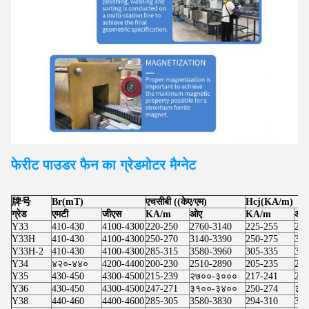
फेरीट पाउडर फैन का ग्रेड
मोटर
मैग्नेट
牌号
Br(mT)
एचसीबी ((केए/एम)
Hcj(KA/m)
ग्रेड
एमटी
जीएस
KA/m
ओए
KA/m
ओए
Y33
410-430
4100-4300
220-250
2760-3140
225-255
283
Y33H
410-430
4100-4300
250-270
3140-3390
250-275
314
Y33H-2
410-430
4100-4300
285-315
3580-3960
305-335
383
Y34
४२०-४४०
4200-4400
200-230
2510-2890
205-235
257
Y35
430-450
4300-4500
215-239
२७००-३०००
217-241
273
Y36
430-450
4300-4500
247-271
३१००-३४००
250-274
३१
Y38
440-460
4400-4600
285-305
3580-3830
294-310
369