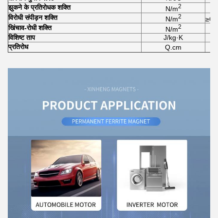
2
झुकने के प्रतिरोधक शक्ति
N/m
2
विरोधी संपीड़न शक्ति
N/m
≥6.
2
खिंचाव-रोधी शक्ति
N/m
विशिष्ट ताप
J/kg·K
प्रतिरोध
Q.cm