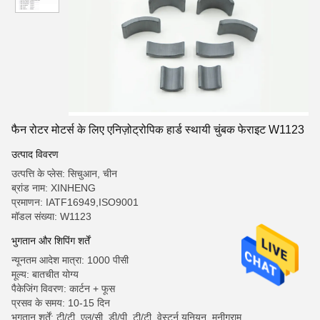
फैन रोटर मोटर्स के लिए एनिज़ोट्रोपिक हार्ड स्थायी चुंबक फेराइट W1123
उत्पाद विवरण
उत्पत्ति के प्लेस: सिचुआन, चीन
ब्रांड नाम: XINHENG
प्रमाणन: IATF16949,ISO9001
मॉडल संख्या: W1123
भुगतान और शिपिंग शर्तें
न्यूनतम आदेश मात्रा: 1000 पीसी
मूल्य: बातचीत योग्य
पैकेजिंग विवरण: कार्टन + फूस
प्रसव के समय: 10-15 दिन
भुगतान शर्तें: टी/टी, एल/सी, डी/पी, टी/टी, वेस्टर्न यूनियन, मनीग्राम