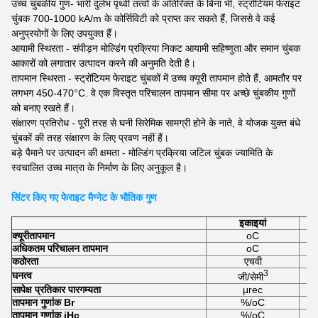
उच्च चुंबकीय गुण- भारी दुर्लभ पृथ्वी तत्वों के अतिरिक्त के बिना भी, स्ट्रोंटियम फेराइट
चुंबक 700-1000 kA/m के कोर्सिविटी को प्राप्त कर सकते हैं, जिससे वे कई
अनुप्रयोगों के लिए उपयुक्त हैं।
आयामी स्थिरता - संपीड़न मोल्डिंग प्रक्रिया निकट आयामी सहिष्णुता और समान चुंबक
आकारों को लगातार उत्पादन करने की अनुमति देती है।
तापमान स्थिरता - स्ट्रोंटियम फेराइट चुंबकों में उच्च क्यूरी तापमान होते हैं, आमतौर पर
लगभग 450-470°C. वे एक विस्तृत परिचालन तापमान सीमा पर अच्छे चुंबकीय गुणों
को बनाए रखते हैं।
संक्षारण प्रतिरोध - पूरी तरह से घनी सिरेमिक सामग्री होने के नाते, वे योजक युक्त बंधे
चुंबकों की तरह संक्षारण के लिए प्रवण नहीं हैं।
बड़े पैमाने पर उत्पादन की क्षमता - मोल्डिंग प्रक्रिया जटिल चुंबक ज्यामिति के
स्वचालित उच्च मात्रा के निर्माण के लिए अनुकूल है।
सिंटर किए गए फेराइट मैग्नेट के भौतिक गुण
इकाइयां
क्यूरी
तापमान
oC
अधिकतम परिचालन तापमान
oC
कठोरता
एचवी
3
घनत्व
जी/सेमी
सापेक्ष प्रतिकार पारगम्यता
μrec
तापमान गुणांक Br
%/oC
तापमान गुणांक iHc
%/oC