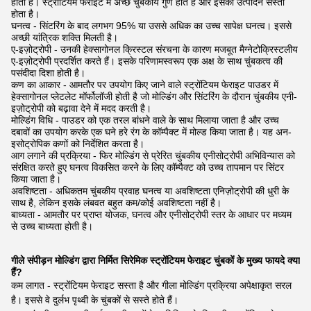
होता है। स्ट्रोंटियम फेराइट में अच्छे चुंबकीय गुण होते हैं और इसका उत्पादन सस्ता
होता है।
घनत्व - सिंटरिंग के बाद लगभग 95% या उससे अधिक का उच्च सापेक्ष घनत्व। इससे
अच्छी यांत्रिक शक्ति मिलती है।
ए-इज़ोट्रोपी - उनकी हेक्सागोनल क्रिस्टल संरचना के कारण मजबूत मैग्नेटोक्रिस्टलीय
ए-इज़ोट्रोपी प्रदर्शित करते हैं। इसके परिणामस्वरूप एक अक्ष के साथ चुंबकत्व की
पसंदीदा दिशा होती है।
कण का आकार - आमतौर पर उपयोग किए जाने वाले स्ट्रोंटियम फेराइट पाउडर में
हेक्सागोनल प्लेटलेट मॉर्फोलॉजी होती है जो मोल्डिंग और सिंटरिंग के दौरान चुंबकीय एनी-
इज़ोट्रोपी को बढ़ावा देने में मदद करती है।
मोल्डिंग विधि - पाउडर को एक तरल बांधने वाले के साथ मिलाया जाता है और उच्च
दबावों का उपयोग करके एक घने हरे रंग के कॉम्पैक्ट में मोल्ड किया जाता है। यह अन-
इसोट्रोपिक कणों को निर्देशित करता है।
आग लगाने की प्रक्रिया - फिर मोल्डिंग से प्रेरित चुंबकीय एनीसोट्रोपी अभिविन्यास को
संरक्षित करते हुए घनत्व विकसित करने के लिए कॉम्पैक्ट को उच्च तापमान पर सिंटर
किया जाता है।
अवशिष्टता - अधिकतम चुंबकीय प्रवाह घनत्व या अवशिष्टता एनिज़ोट्रोपी की धुरी के
साथ है, लेकिन इसके लंबवत बहुत कम/कोई अवशिष्टता नहीं है।
बाध्यता - आमतौर पर प्राप्त योजक, घनत्व और एनीसोट्रोपी स्तर के आधार पर मध्यम
से उच्च बाध्यता होती है।
गीले संपीड़न मोल्डिंग द्वारा निर्मित सिरेमिक स्ट्रोंटियम फेराइट चुंबकों के मुख्य फायदे क्या
हैं?
कम लागत - स्ट्रोंटियम फेराइट सस्ता है और गीला मोल्डिंग प्रक्रिया अपेक्षाकृत सरल
है। इससे वे दुर्लभ पृथ्वी के चुंबकों से सस्ते होते हैं।