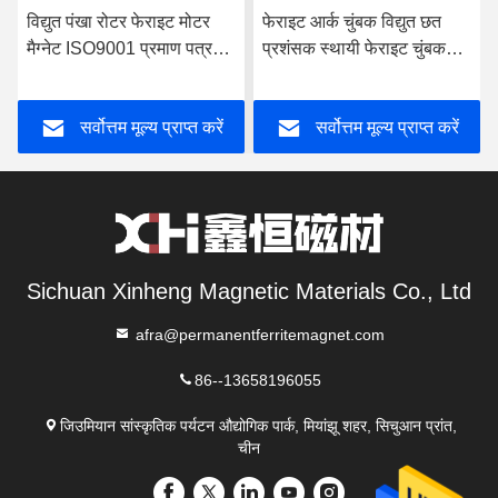
विद्युत पंखा रोटर फेराइट मोटर
फेराइट आर्क चुंबक विद्युत छत
मैग्नेट ISO9001 प्रमाण पत्र
प्रशंसक स्थायी फेराइट चुंबक
W115
W077
सर्वोत्तम मूल्य प्राप्त करें
सर्वोत्तम मूल्य प्राप्त करें
Sichuan Xinheng Magnetic Materials Co., Ltd
afra@permanentferritemagnet.com
86--13658196055
जिउमियान सांस्कृतिक पर्यटन औद्योगिक पार्क, मियांझू शहर, सिचुआन प्रांत,
चीन