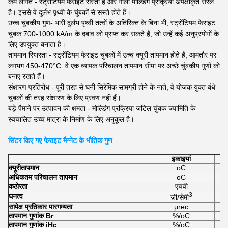
कम लागत - स्ट्रोंटियम फेराइट सस्ता है और गीला मोल्डिंग प्रक्रिया अपेक्षाकृत सरल
है। इससे वे दुर्लभ पृथ्वी के चुंबकों से सस्ते होते हैं।
उच्च चुंबकीय गुण- भारी दुर्लभ पृथ्वी तत्वों के अतिरिक्त के बिना भी, स्ट्रोंटियम फेराइट
चुंबक 700-1000 kA/m के दबाव को प्राप्त कर सकते हैं, जो उन्हें कई अनुप्रयोगों के
लिए उपयुक्त बनाता है।
तापमान स्थिरता - स्ट्रोंटियम फेराइट चुंबकों में उच्च क्यूरी तापमान होते हैं, आमतौर पर
लगभग 450-470°C. वे एक व्यापक परिचालन तापमान सीमा पर अच्छे चुंबकीय गुणों को
बनाए रखते हैं।
संक्षारण प्रतिरोध - पूरी तरह से घनी सिरेमिक सामग्री होने के नाते, वे योजक युक्त बंधे
चुंबकों की तरह संक्षारण के लिए प्रवण नहीं हैं।
बड़े पैमाने पर उत्पादन की क्षमता - मोल्डिंग प्रक्रिया जटिल चुंबक ज्यामिति के
स्वचालित उच्च मात्रा के निर्माण के लिए अनुकूल है।
सिंटर किए गए फेराइट मैग्नेट के भौतिक गुण
इकाइयां
क्यूरी
तापमान
oC
अधिकतम परिचालन तापमान
oC
कठोरता
एचवी
3
घनत्व
जी/सेमी
सापेक्ष प्रतिकार पारगम्यता
μrec
तापमान गुणांक Br
%/oC
तापमान गुणांक iHc
%/oC