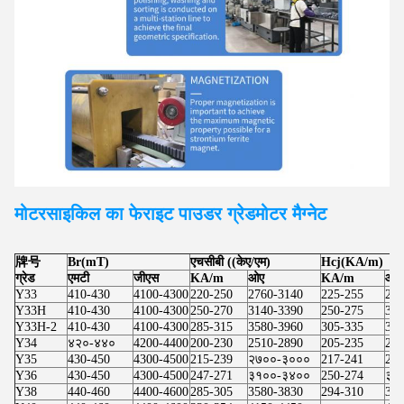
मोटरसाइकिल का फेराइट पाउडर ग्रेड
मोटर
मैग्नेट
牌号
Br(mT)
एचसीबी ((केए/एम)
Hcj(KA/m)
ग्रेड
एमटी
जीएस
KA/m
ओए
KA/m
ओए
Y33
410-430
4100-4300
220-250
2760-3140
225-255
283
Y33H
410-430
4100-4300
250-270
3140-3390
250-275
314
Y33H-2
410-430
4100-4300
285-315
3580-3960
305-335
383
Y34
४२०-४४०
4200-4400
200-230
2510-2890
205-235
257
Y35
430-450
4300-4500
215-239
२७००-३०००
217-241
273
Y36
430-450
4300-4500
247-271
३१००-३४००
250-274
३१
Y38
440-460
4400-4600
285-305
3580-3830
294-310
369