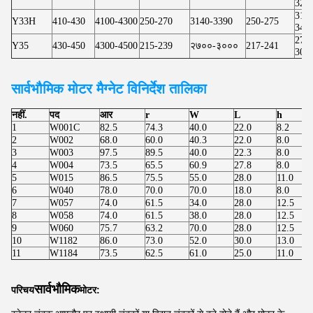
320
314
Y33H
410-430
4100-4300
250-270
3140-3390
250-275
345
273
Y35
430-450
4300-4500
215-239
२७००-३०००
217-241
303
सार्वभौमिक मोटर
मैग्नेट विनिर्देश तालिका
नहीं.
पद
आर
r
W
L
h
1
W001C
82.5
74.3
40.0
22.0
8.2
2
W002
68.0
60.0
40.3
22.0
8.0
3
W003
97.5
89.5
40.0
22.3
8.0
4
W004
73.5
65.5
60.9
27.8
8.0
5
W015
86.5
75.5
55.0
28.0
11.0
6
W040
78.0
70.0
70.0
18.0
8.0
7
W057
74.0
61.5
34.0
28.0
12.5
8
W058
74.0
61.5
38.0
28.0
12.5
9
W060
75.7
63.2
70.0
28.0
12.5
10
W1182
86.0
73.0
52.0
30.0
13.0
11
W1184
73.5
62.5
61.0
25.0
11.0
सार्वभौमिक
परिचय
मोटर: