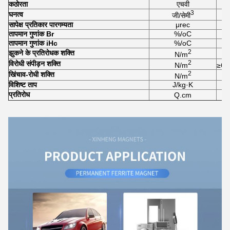
कठोरता
एचवी
3
घनत्व
जी/सेमी
सापेक्ष प्रतिकार पारगम्यता
μrec
तापमान गुणांक Br
%/oC
तापमान गुणांक iHc
%/oC
2
झुकने के प्रतिरोधक शक्ति
N/m
2
विरोधी संपीड़न शक्ति
N/m
≥6.
2
खिंचाव-रोधी शक्ति
N/m
विशिष्ट ताप
J/kg·K
प्रतिरोध
Q.cm