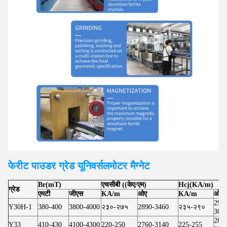
फेरीट पाउडर ग्रेड यूनिवर्सल
मोटर
मैग्नेट
Br(mT)
एचसीबी ((केए/एम)
Hcj(KA/m)
ग्रेड
एमटी
जीएस
KA/m
ओए
KA/m
ओए
295
Y30H-1
380-400
3800-4000
२३०-२७५
2890-3460
२३५-२९०
364
283
Y33
410-430
4100-4300
220-250
2760-3140
225-255