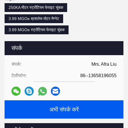
250KA मीटर स्ट्रोंटियम फेराइट चुंबक
3.89 MGOe ब्रशलेस मोटर मैग्नेट
3.89 MGOe स्ट्रोंटियम फेराइट चुंबक
संपर्क
संपर्क:
Mrs. Afra Liu
टेलीफोन:
86--13658196055
अभी संपर्क करें