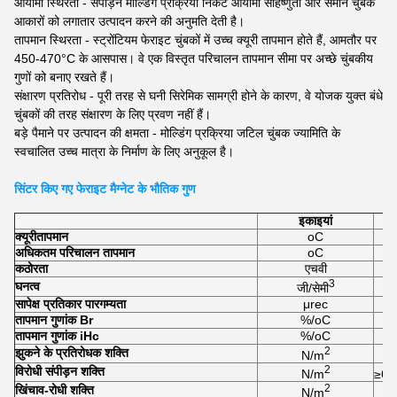
आयामी स्थिरता - संपीड़न मोल्डिंग प्रक्रिया निकट आयामी सहिष्णुता और समान चुंबक
आकारों को लगातार उत्पादन करने की अनुमति देती है।
तापमान स्थिरता - स्ट्रोंटियम फेराइट चुंबकों में उच्च क्यूरी तापमान होते हैं, आमतौर पर
450-470°C के आसपास। वे एक विस्तृत परिचालन तापमान सीमा पर अच्छे चुंबकीय
गुणों को बनाए रखते हैं।
संक्षारण प्रतिरोध - पूरी तरह से घनी सिरेमिक सामग्री होने के कारण, वे योजक युक्त बंधे
चुंबकों की तरह संक्षारण के लिए प्रवण नहीं हैं।
बड़े पैमाने पर उत्पादन की क्षमता - मोल्डिंग प्रक्रिया जटिल चुंबक ज्यामिति के
स्वचालित उच्च मात्रा के निर्माण के लिए अनुकूल है।
सिंटर किए गए फेराइट मैग्नेट के भौतिक गुण
इकाइयां
क्यूरी
तापमान
oC
अधिकतम परिचालन तापमान
oC
कठोरता
एचवी
3
घनत्व
जी/सेमी
सापेक्ष प्रतिकार पारगम्यता
μrec
तापमान गुणांक Br
%/oC
तापमान गुणांक iHc
%/oC
2
झुकने के प्रतिरोधक शक्ति
N/m
2
विरोधी संपीड़न शक्ति
N/m
≥6.
2
खिंचाव-रोधी शक्ति
N/m