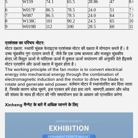
5
W159
74.1
65.5
28.86
47
8.60
6
W017F
86.5
78.5
24.0
51
7.90
7
W087
86.5
78.5
24.0
64
7.80
8
W138C
101
90.2
24.5
65
10.8
9
W019B
112
100
28.5
60
11.9
प्रशंसक का परिचय
मोटर:
मोटर दक्षता: स्थायी चुंबक फेराइट्स प्रशंसक मोटर की दक्षता में योगदान करते हैं। वे
उच्च चुंबकीय गुण प्रदान करते हैं, जैसे कि एक उच्च बाध्यता और मजबूत चुंबकीय
क्षेत्र,जो विद्युत ऊर्जा से यांत्रिक ऊर्जा में कुशल ऊर्जा रूपांतरण की अनुमति देते हैंइससे
मोटर प्रदर्शन और ऊर्जा दक्षता में सुधार होता है।
The working principle of the fan motor is to convert electrical
energy into mechanical energy through the combination of
electromagnetic induction and the motor to drive the blade to
rotate and generate wind power. वर्तमान मोटर में स्थानांतरित कर दिया जाता
है, जिसके कारण ब्लेड घूमने, इस प्रकार हमें ठंडा हवा लाने. सामग्री,आकार और ब्लेड
की संख्या के साथ ही मोटर की गति समायोजन हवा के आकार को प्रभावित करेगा
Xinheng मैग्नेट के बारे में अधिक जानने के लिए