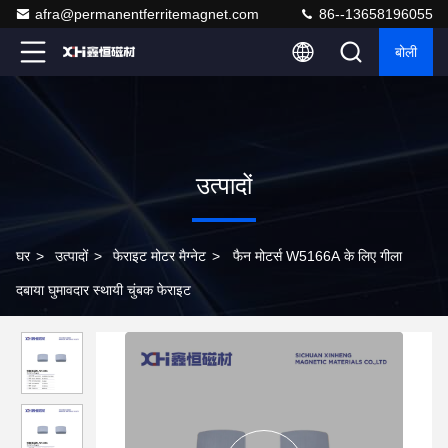
afra@permanentferritemagnet.com
86--13658196055
बोली
उत्पादों
घर
>
उत्पादों
>
फेराइट मोटर मैग्नेट
>
फैन मोटर्स W5166A के लिए गीला
दबाया घुमावदार स्थायी चुंबक फेराइट