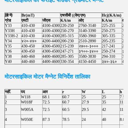
牌号
Br(mT)
एचसीबी ((केए/एम)
Hcj(KA/m)
ग्रेड
एमटी
जीएस
KA/m
ओए
KA/m
ओए
Y33
410-430
4100-4300
220-250
2760-3140
225-255
283
Y33H
410-430
4100-4300
250-270
3140-3390
250-275
314
Y33H-2
410-430
4100-4300
285-315
3580-3960
305-335
383
Y34
४२०-४४०
4200-4400
200-230
2510-2890
205-235
257
Y35
430-450
4300-4500
215-239
२७००-३०००
217-241
273
Y36
430-450
4300-4500
247-271
३१००-३४००
250-274
३१
Y38
440-460
4400-4600
285-305
3580-3830
294-310
369
Y40
440-460
4400-4600
330-354
4150-4450
३४०-३६०
427
मोटरसाइकिल मोटर
मैग्नेट विनिर्देश तालिका
नहीं.
पद
आर
r
W
L
h
1
W118
68.1
60.7
25
25
7.50
2
W018F
72.5
60.7
27.9
35
11.8
3
W005A
72.5
60.5
29.5
42
11.8
4
W050E
87.3
78.5
24
40
8.80