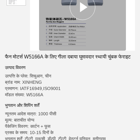
फैन मोटर्स W5166A के लिए गीला दबाया घुमावदार स्थायी चुंबक फेराइट
उत्पाद विवरण
उत्पत्ति के प्लेस: सिचुआन, चीन
ब्रांड नाम: XINHENG
प्रमाणन: IATF16949,ISO9001
मॉडल संख्या: W5166A
भुगतान और शिपिंग शर्तें
न्यूनतम आदेश मात्रा: 1000 पीसी
मूल्य: बातचीत योग्य
पैकेजिंग विवरण: कार्टन + फूस
प्रसव के समय: 10-15 दिनों के
भुगतान शर्तें: टी/टी, एल/सी, डी/पी, टी/टी, वेस्टर्न यूनियन, मनीग्राम