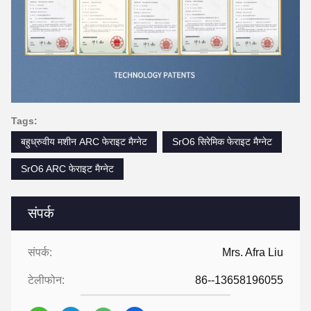
Tags:
बहुध्रुवीय मशीन ARC फेराइट मैग्नेट
SrO6 सिरेमिक फेराइट मैग्नेट
SrO6 ARC फेराइट मैग्नेट
संपर्क
संपर्क:
Mrs. Afra Liu
टेलीफोन:
86--13658196055