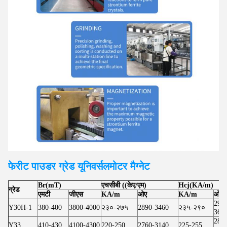
फेरीट पाउडर ग्रेड यूनिवर्सल
मोटर
मैग्नेट
Br(mT)
एचसीबी ((केए/एम)
Hcj(KA/m)
ग्रेड
एमटी
जीएस
KA/m
ओए
KA/m
ओए
295
Y30H-1
380-400
3800-4000
२३०-२७५
2890-3460
२३५-२९०
364
283
Y33
410-430
4100-4300
220-250
2760-3140
225-255