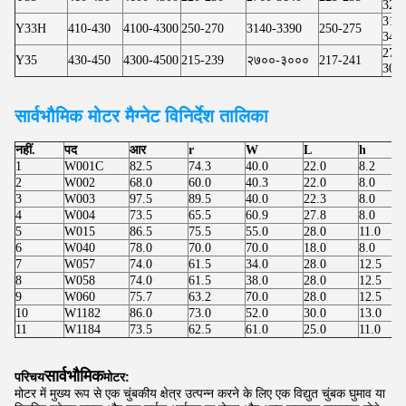
320
314
Y33H
410-430
4100-4300
250-270
3140-3390
250-275
345
273
Y35
430-450
4300-4500
215-239
२७००-३०००
217-241
303
सार्वभौमिक मोटर
मैग्नेट विनिर्देश तालिका
नहीं.
पद
आर
r
W
L
h
1
W001C
82.5
74.3
40.0
22.0
8.2
2
W002
68.0
60.0
40.3
22.0
8.0
3
W003
97.5
89.5
40.0
22.3
8.0
4
W004
73.5
65.5
60.9
27.8
8.0
5
W015
86.5
75.5
55.0
28.0
11.0
6
W040
78.0
70.0
70.0
18.0
8.0
7
W057
74.0
61.5
34.0
28.0
12.5
8
W058
74.0
61.5
38.0
28.0
12.5
9
W060
75.7
63.2
70.0
28.0
12.5
10
W1182
86.0
73.0
52.0
30.0
13.0
11
W1184
73.5
62.5
61.0
25.0
11.0
सार्वभौमिक
परिचय
मोटर:
मोटर में मुख्य रूप से एक चुंबकीय क्षेत्र उत्पन्न करने के लिए एक विद्युत चुंबक घुमाव या