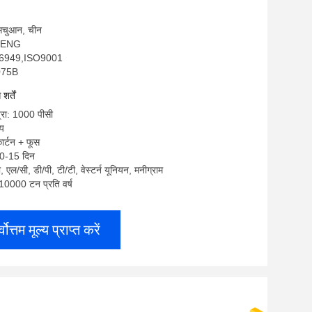
: सिचुआन, चीन
NHENG
F16949,ISO9001
W075B
र्तें
्रा: 1000 पीसी
्य
कार्टन + फूस
10-15 दिन
टी, एल/सी, डी/पी, टी/टी, वेस्टर्न यूनियन, मनीग्राम
: 10000 टन प्रति वर्ष
्वोत्तम मूल्य प्राप्त करें