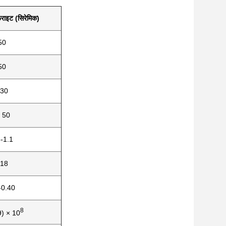
ेराइट (सिरेमिक)
50
50
30
 50
-1.1
.18
-0.40
8
9) × 10