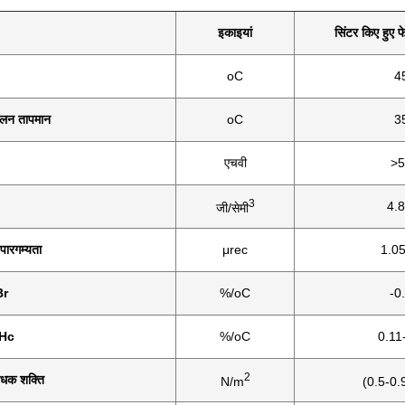
इकाइयां
सिंटर किए हुए फ
oC
4
लन तापमान
oC
3
एचवी
>5
3
4.8
जी/सेमी
 पारगम्यता
μrec
1.05
Br
%/oC
-0
iHc
%/oC
0.11
2
रोधक शक्ति
N/m
(0.5-0.