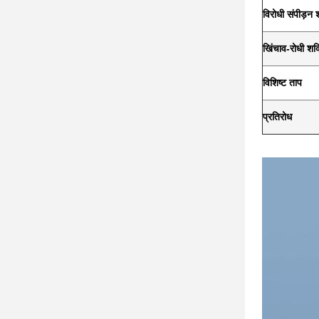
विरोधी संपीड़न 
खिंचाव-रोधी शक्
विशिष्ट ताप
प्रतिरोध