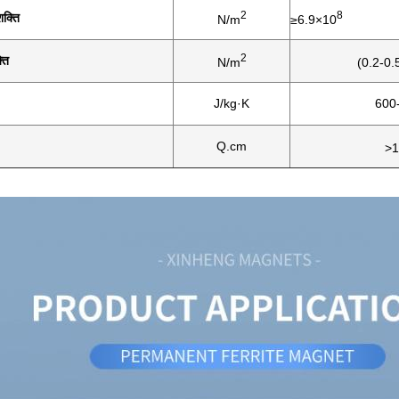
2
8
शक्ति
N/m
≥6.9×10
2
ति
N/m
(0.2-0.
J/kg·K
600
Q.cm
>1