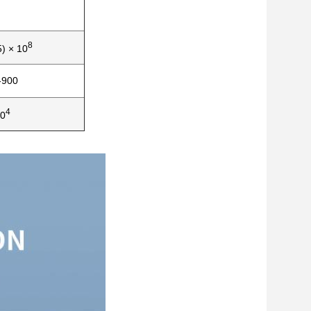
8
5) × 10
-900
4
0