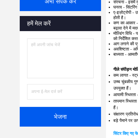
अभी संपर्क करें
संरचना - इसमें 
घनत्व - सिंटरि
ए-इज़ोट्रोपी - 
होती है।
हमें मेल करें
कण का आकार - आम
बढ़ावा देने में 
मोल्डिंग विधि -
को निर्देशित कर
आग लगाने की प्र
अवशिष्टता - अध
बाध्यता - आमतौर
गीले संपीड़न मोल्
कम लागत - स्ट्रो
उच्च चुंबकीय गुण
उपयुक्त हैं।
आयामी स्थिरता -
तापमान स्थिरता 
हैं।
संक्षारण प्रतिरो
भेजना
बड़े पैमाने पर उ
सिंटर किए गए फे