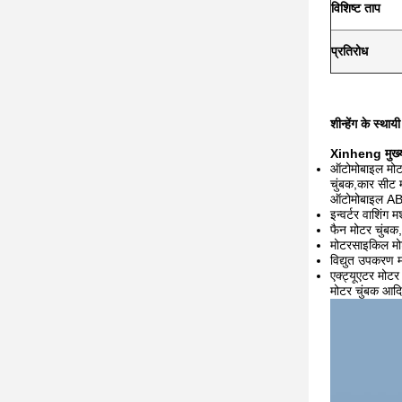
विशिष्ट ताप
प्रतिरोध
शीन्हेंग के स्था
Xinheng मुख्य र
ऑटोमोबाइल मोटर
चुंबक,कार सीट 
ऑटोमोबाइल ABS
इन्वर्टर वाशिंग
फैन मोटर चुंबक,
मोटरसाइकिल मोट
विद्युत उपकरण 
एक्ट्यूएटर मोटर 
मोटर चुंबक आदि