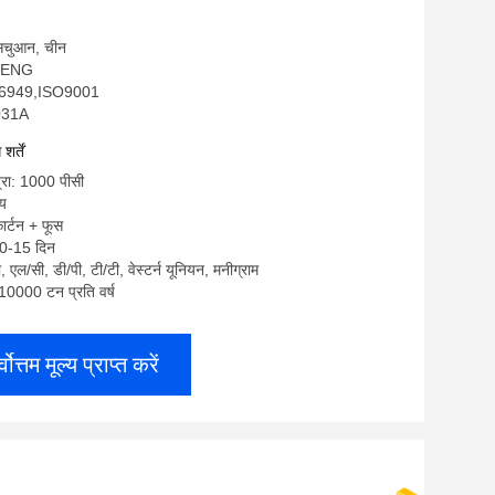
: सिचुआन, चीन
NHENG
F16949,ISO9001
W031A
र्तें
्रा: 1000 पीसी
्य
कार्टन + फूस
10-15 दिन
टी, एल/सी, डी/पी, टी/टी, वेस्टर्न यूनियन, मनीग्राम
: 10000 टन प्रति वर्ष
्वोत्तम मूल्य प्राप्त करें