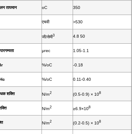
लन तापमान
oC
350
एचवी
>530
3
4.8 50
जी/सेमी
 पारगम्यता
μrec
1.05-1.1
Br
%/oC
-0.18
iHc
%/oC
0.11-0.40
2
8
रोधक शक्ति
N/m
(0.5-0.9) × 10
2
8
शक्ति
N/m
≥6.9×10
2
8
ति
N/m
(0.2-0.5) × 10