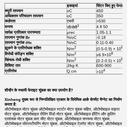
इकाइयां
सिंटर किए हुए फेराइट
क्यूरी तापमान
oC
450
अधिकतम परिचालन तापमान
oC
350
कठोरता
एचवी
>530
3
घनत्व
4.8 50
जी/सेमी
सापेक्ष प्रतिकार पारगम्यता
μrec
1.05-1.1
तापमान गुणांक Br
%/oC
-0.18
तापमान गुणांक iHc
%/oC
0.11-0.40
2
8
झुकने के प्रतिरोधक शक्ति
N/m
(0.5-0.9) × 10
2
8
विरोधी संपीड़न शक्ति
N/m
≥6.9×10
2
8
खिंचाव-रोधी शक्ति
N/m
(0.2-0.5) × 10
विशिष्ट ताप
J/kg·K
600-900
4
प्रतिरोध
Q.cm
>10
शीन्हेंग के स्थायी फेराइट चुंबक का क्या उपयोग है?
Xinheng मुख्य रूप से निम्नलिखित प्रकार के सिरेमिक आर्क सेगमेंट मैग्नेट का निर्माण
करता है:
ऑटोमोबाइल मोटर चुंबक ऑटोमोबाइल स्टार्टर मोटर चुंबक सहित, ऑटोमोबाइल वाइपर
मोटर चुंबक, ऑटोमोबाइल रोलिंग विंडो मोटर चुंबक, ऑटोमोबाइल हीटिंग और कूलिंग
प्रशंसक मोटर चुंबक,कार सीट मोटर चुंबक, ऑटोमोबाइल सनरूफ मोटर चुंबक,
ऑटोमोबाइल पॉवरस्टीयरिंग मोटर चुंबक, ऑटोमोबाइल टेलगेट मोटर चुंबक, ऑटोमोबाइल