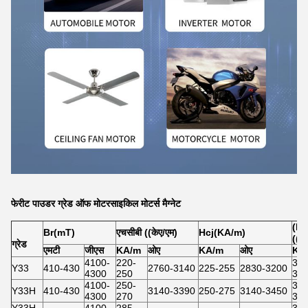
फेरीट पाउडर ग्रेड ऑफ मोटरसाइकिल मोटर्स मैग्नेट
(BH
Br(mT)
एचसीबी ((केए/एम)
Hcj(KA/m)
((K
ग्रेड
एमटी
जीएस
KA/m
ओए
KA/m
ओए
KJ
4100-
220-
31.
Y33
410-430
2760-3140
225-255
2830-3200
4300
250
35.
4100-
250-
31.
Y33H
410-430
3140-3390
250-275
3140-3450
4300
270
35.
Y33H-
4100-
285-
31.