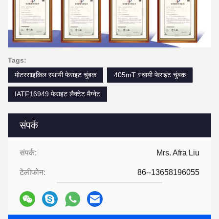
Tags:
मोटरसाइकिल स्थायी फेराइट चुंबक
405mT स्थायी फेराइट चुंबक
IATF16949 फेराइट लैक्टेट मैग्नेट
संपर्क
संपर्क:
Mrs. Afra Liu
टेलीफोन:
86--13658196055