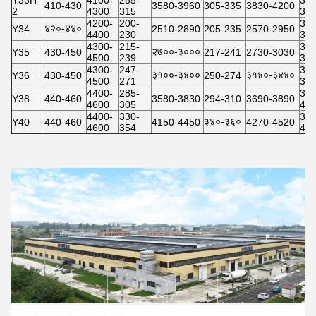
410-430
3580-3960
305-335
3830-4200
2
4300
315
35.
4200-
200-
32.
४२०-४४०
Y34
2510-2890
205-235
2570-2950
4400
230
36.
4300-
215-
33.
२७००-३०००
Y35
430-450
217-241
2730-3030
4500
239
38.
4300-
247-
35.
३१००-३४००
३१४०-३४४०
Y36
430-450
250-274
4500
271
38.
4400-
285-
36.
Y38
440-460
3580-3830
294-310
3690-3890
4600
305
40.
4400-
330-
37.
३४०-३६०
Y40
440-460
4150-4450
4270-4520
4600
354
41.