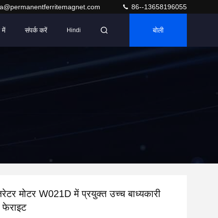
ra@permanentferritemagnet.com
86--13658196055
में
संपर्क करें
बोली
Hindi
िजरेटर मोटर W021D में प्रयुक्त उच्च बाध्यकारी
क फेराइट