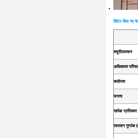
सिंटर किए गए फे
क्यूरी
तापमान
अधिकतम परिचा
कठोरता
घनत्व
सापेक्ष प्रतिकार
तापमान गुणांक 