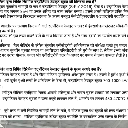
डिंग द्वारा निर्मित सिरेमिक स्ट्रोंटियम फेराइट चुंबक की विशेषता क्या है?
मुख्य चुंबकीय सामग्री के रूप में स्ट्रोंटियम फेराइट (SrFe12O19) होता है। स्ट्रोंटियम फेरा
ंग के बाद लगभग 95% या उससे अधिक का उच्च सापेक्ष घनत्व। इससे अच्छी यांत्रिक शक्ति मि
उनकी हेक्सागोनल क्रिस्टल संरचना के कारण मजबूत मैग्नेटोक्रिस्टलीय ए-इज़ोट्रोपी प्रदर्शित 
तौर पर उपयोग किए जाने वाले स्ट्रोंटियम फेराइट पाउडर में हेक्सागोनल प्लेटलेट मॉर्फोलॉजी 
मदद करती है।
 पाउडर को एक तरल बांधने वाले के साथ मिलाया जाता है और उच्च दबावों का उपयोग करके घने हर
ै।
क्रिया - फिर मोल्डिंग से प्रेरित चुंबकीय एनीसोट्रोपी अभिविन्यास को संरक्षित करते हुए घन
िकतम चुंबकीय प्रवाह घनत्व या अवशिष्टता एनिज़ोट्रोपी की धुरी के साथ है, लेकिन इसके लं
 पर प्राप्त योजक, घनत्व और एनीसोट्रोपी स्तर के आधार पर मध्यम से उच्च बाध्यता होती है।
डिंग द्वारा निर्मित सिरेमिक स्ट्रोंटियम फेराइट चुंबकों के मुख्य फायदे क्या हैं?
ंटियम फेराइट सस्ता है और गीला मोल्डिंग प्रक्रिया अपेक्षाकृत सरल है। इससे वे दुर्लभ पृथ्वी के 
- भारी दुर्लभ पृथ्वी तत्वों के अतिरिक्त के बिना भी, स्ट्रोंटियम फेराइट चुंबक 700-1000 kA/
है।
 संपीड़न मोल्डिंग प्रक्रिया निकट आयामी सहिष्णुता और समान चुंबक आकारों को लगातार उत्प
- स्ट्रोंटियम फेराइट चुंबकों में उच्च क्यूरी तापमान होते हैं, आमतौर पर लगभग 450-470°C.
ध - पूरी तरह से घनी सिरेमिक सामग्री होने के नाते, वे योजक युक्त बंधे चुंबकों की तरह संक्षारण 
त्पादन की क्षमता - मोल्डिंग प्रक्रिया जटिल चुंबक ज्यामिति के स्वचालित उच्च मात्रा के निर्मा