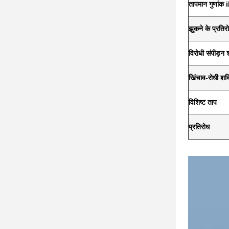
तापमान गुणांक 
झुकने के प्रति
विरोधी संपीड़न 
खिंचाव-रोधी शक्
विशिष्ट ताप
प्रतिरोध