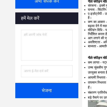
अभी संपर्क करें
गीले संपीड़न मोल्
संरचना - इसमें 
घनत्व - सिंटरि
ए-इज़ोट्रोपी - 
हमें मेल करें
है।
कण का आकार - आम
बढ़ावा देने में 
मोल्डिंग विधि -
निर्देशित करता ह
आग लगाने की प्र
अवशिष्टता - अध
बाध्यता - आमतौर
गीले संपीड़न मोल्
कम लागत - स्ट्रो
उच्च चुंबकीय गुण
उपयुक्त बनाता 
आयामी स्थिरता -
तापमान स्थिरता 
हैं।
भेजना
संक्षारण प्रतिरो
बड़े पैमाने पर उ