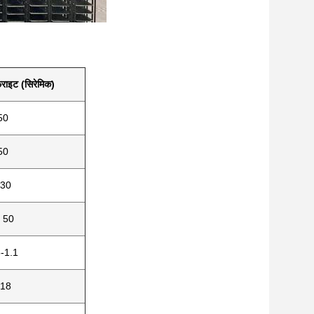
ेराइट (सिरेमिक)
50
50
30
 50
-1.1
.18