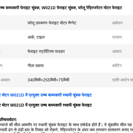
च्च बाध्यकारी फेराइट चुंबक
,
W021D फेराइट चुंबक
,
घरेलू रेफ्रिजरेटर मोटर फेराइट
घरेलू उपकरण फेराइट मोटर मैग्नेट
आवेदन:
आर्क, टाइल
प्रकार:
:
फेराइट स्ट्रोंटियम पाउडर
आकार:
रण:
गीला दबाया
कोटिंग:
ा आकार:
340मिमी×255मिमी×75मिमी
प्रति कार्टन मा
टर मोटर W021D में प्रयुक्त उच्च बाध्यकारी स्थायी चुंबक फेराइट
टर मोटर W021D में प्रयुक्त उच्च बाध्यकारी स्थायी चुंबक फेराइट
 परिचय
मोटर:
दरवाजे की सील आमतौर पर स्थायी चुंबक फेराइट के साथ एम्बेडेड होते हैं। ये चुंबकीय सील यह
रभावी ढंग से ठंडी हवा के रिसाव को रोकने, रेफ्रिजरेटर के अंदर कम तापमान वातावरण बनाए रखन