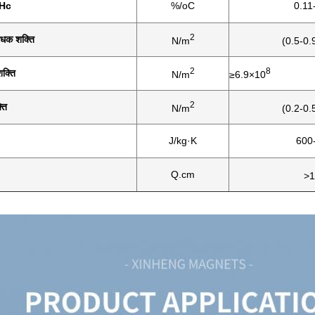
iHc
%/oC
0.11
2
रोधक शक्ति
N/m
(0.5-0.
2
8
शक्ति
N/m
≥6.9×10
2
ति
N/m
(0.2-0.
J/kg·K
600
Q.cm
>1