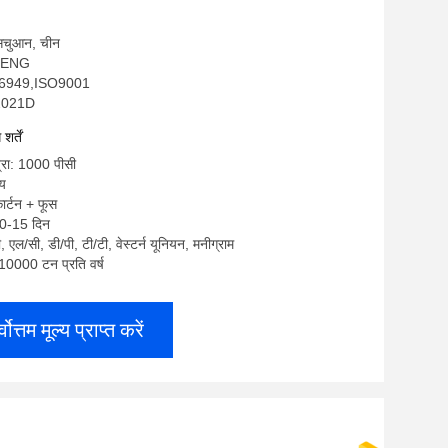
: सिचुआन, चीन
NHENG
F16949,ISO9001
W2021D
र्तें
्रा: 1000 पीसी
्य
कार्टन + फूस
10-15 दिन
टी, एल/सी, डी/पी, टी/टी, वेस्टर्न यूनियन, मनीग्राम
: 10000 टन प्रति वर्ष
्वोत्तम मूल्य प्राप्त करें