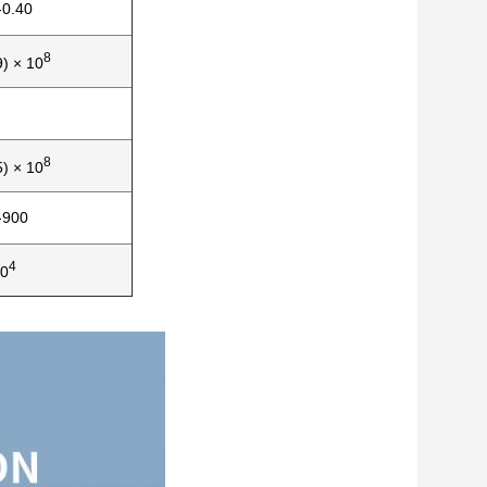
-0.40
8
9) × 10
8
5) × 10
-900
4
0