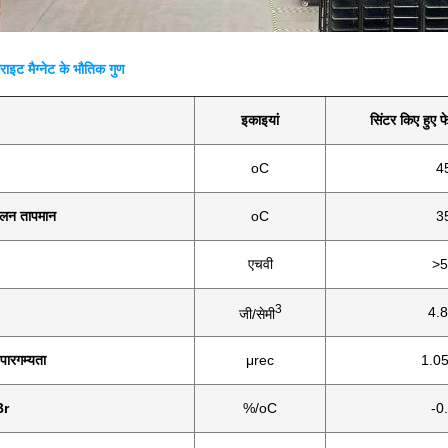
राइट मैग्नेट के भौतिक गुण
इकाइयां
सिंटर किए हुए फ
oC
4
लन तापमान
oC
3
एचवी
>5
3
4.8
जी/सेमी
 पारगम्यता
μrec
1.05
Br
%/oC
-0