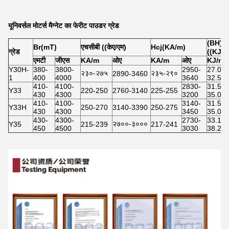
यूनिवर्सल मोटर्स मैग्नेट का फेरीट पाउडर ग्रेड
(BH) 
Br(mT)
एचसीबी ((केए/एम)
Hcj(KA/m)
ग्रेड
((KJ/m
एमटी
जीएस
KA/m
ओए
KA/m
ओए
KJ/m3
Y30H-
380-
3800-
2950-
27.0-
२३०-२७५
२३५-२९०
2890-3460
1
400
4000
3640
32.5
410-
4100-
2830-
31.5-
Y33
220-250
2760-3140
225-255
430
4300
3200
35.0
410-
4100-
3140-
31.5-
Y33H
250-270
3140-3390
250-275
430
4300
3450
35.0
430-
4300-
2730-
33.1-
२७००-३०००
Y35
215-239
217-241
450
4500
3030
38.2