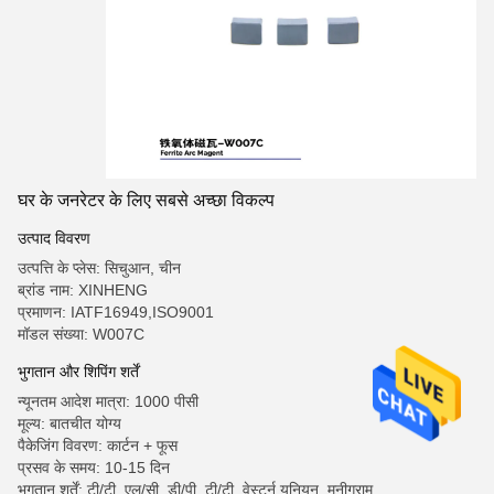
घर के जनरेटर के लिए सबसे अच्छा विकल्प
उत्पाद विवरण
उत्पत्ति के प्लेस: सिचुआन, चीन
ब्रांड नाम: XINHENG
प्रमाणन: IATF16949,ISO9001
मॉडल संख्या: W007C
भुगतान और शिपिंग शर्तें
न्यूनतम आदेश मात्रा: 1000 पीसी
मूल्य: बातचीत योग्य
पैकेजिंग विवरण: कार्टन + फूस
प्रसव के समय: 10-15 दिन
भुगतान शर्तें: टी/टी, एल/सी, डी/पी, टी/टी, वेस्टर्न यूनियन, मनीग्राम