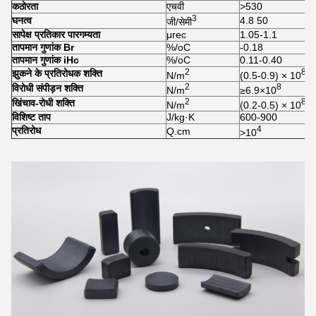
कठोरता
एचवी
>530
3
घनत्व
4.8 50
जी/सेमी
सापेक्ष प्रतिकार पारगम्यता
μrec
1.05-1.1
तापमान गुणांक Br
%/oC
-0.18
तापमान गुणांक iHc
%/oC
0.11-0.40
2
8
झुकने के प्रतिरोधक शक्ति
N/m
(0.5-0.9) × 10
2
8
विरोधी संपीड़न शक्ति
N/m
≥6.9×10
2
8
खिंचाव-रोधी शक्ति
N/m
(0.2-0.5) × 10
विशिष्ट ताप
J/kg·K
600-900
4
प्रतिरोध
Q.cm
>10