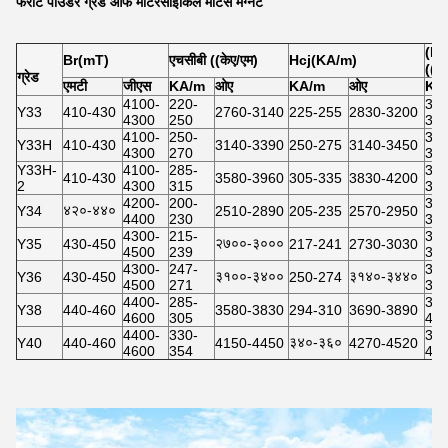
फेरीट पाउडर ग्रेड ऑफ मोटरसाइकिल मोटर्स मैग्नेट
(BH
Br(mT)
एचसीबी ((केए/एम)
Hcj(KA/m)
((K
ग्रेड
एमटी
जीएस
KA/m
ओए
KA/m
ओए
KJ
4100-
220-
31.
Y33
410-430
2760-3140
225-255
2830-3200
4300
250
35.
4100-
250-
31.
Y33H
410-430
3140-3390
250-275
3140-3450
4300
270
35.
Y33H-
4100-
285-
31.
410-430
3580-3960
305-335
3830-4200
2
4300
315
35.
4200-
200-
32.
४२०-४४०
Y34
2510-2890
205-235
2570-2950
4400
230
36.
4300-
215-
33.
२७००-३०००
Y35
430-450
217-241
2730-3030
4500
239
38.
4300-
247-
35.
३१००-३४००
३१४०-३४४०
Y36
430-450
250-274
4500
271
38.
4400-
285-
36.
Y38
440-460
3580-3830
294-310
3690-3890
4600
305
40.
4400-
330-
37.
३४०-३६०
Y40
440-460
4150-4450
4270-4520
4600
354
41.