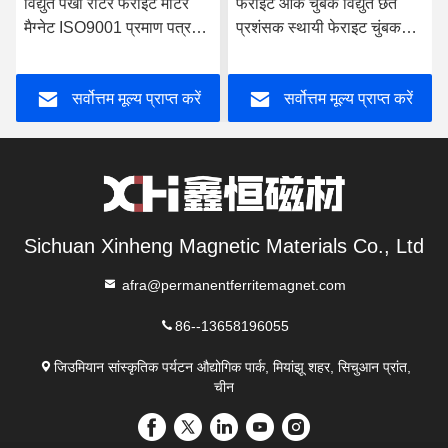
विद्युत पंखा रोटर फेराइट मोटर
फेराइट आर्क चुंबक विद्युत छत
मैग्नेट ISO9001 प्रमाण पत्र
प्रशंसक स्थायी फेराइट चुंबक
W115
W077
सर्वोत्तम मूल्य प्राप्त करें
सर्वोत्तम मूल्य प्राप्त करें
Sichuan Xinheng Magnetic Materials Co., Ltd
afra@permanentferritemagnet.com
86--13658196055
जिउमियान सांस्कृतिक पर्यटन औद्योगिक पार्क, मियांझू शहर, सिचुआन प्रांत,
चीन