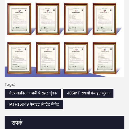
Tags:
मोटरसाइकिल स्थायी फेराइट चुंबक
405mT स्थायी फेराइट चुंबक
IATF16949 फेराइट लैक्टेट मैग्नेट
संपर्क