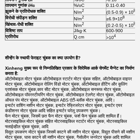
तापमान गुणांक iHc
%/oC
0.11-0.40
2
8
झुकने के प्रतिरोधक शक्ति
N/m
(0.5-0.9) × 10
2
8
विरोधी संपीड़न शक्ति
N/m
≥6.9×10
2
8
खिंचाव-रोधी शक्ति
N/m
(0.2-0.5) × 10
विशिष्ट ताप
J/kg·K
600-900
4
प्रतिरोध
Q.cm
>10
शीन्हेंग के स्थायी फेराइट चुंबक का क्या उपयोग है?
Xinheng मुख्य रूप से निम्नलिखित प्रकार के सिरेमिक आर्क सेगमेंट मैग्नेट का निर्माण
करता है:
ऑटोमोबाइल मोटर चुंबक ऑटोमोबाइल स्टार्टर मोटर चुंबक सहित, ऑटोमोबाइल वाइपर
मोटर चुंबक, ऑटोमोबाइल रोलिंग विंडो मोटर चुंबक, ऑटोमोबाइल हीटिंग और कूलिंग
प्रशंसक मोटर चुंबक,कार सीट मोटर चुंबक, ऑटोमोबाइल सनरूफ मोटर चुंबक,
ऑटोमोबाइल पॉवरस्टीयरिंग मोटर चुंबक, ऑटोमोबाइल टेलगेट मोटर चुंबक, ऑटोमोबाइल
ऑयल पंप मोटर चुंबक, ऑटोमोबाइल ABS एंटी-ब्लॉक मोटर चुंबक, आदि।
इन्वर्टर वाशिंग मशीन मोटर चुंबक, इन्वर्टर रेफ्रिजरेटर मोटर चुंबक, इन्वर्टर एयर
कंडीशनर मोटर चुंबक आदि सहित इन्वर्टर घरेलू उपकरण चुंबक।
फैन मोटर चुंबक, जिसमें छत फैन मोटर चुंबक, फर्श फैन चुंबक आदि शामिल हैं।
मोटरसाइकिल मोटर चुंबक सहित मोटरसाइकिल स्टार्टर मोटर चुंबक, मोटरसाइकिल
फ्लाईव्हील चुंबक चुंबक, आदि
विद्युत उपकरण मोटर चुंबक जिसमें काटने की मशीन मोटर चुंबक, विद्युत पीसने की मशीन
मोटर चुंबक, घास काटने की मशीन मोटर चुंबक, गैसोलीन जनरेटर चुंबक आदि शामिल