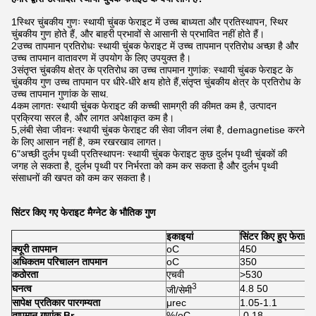
1स्थिर चुंबकीय गुणः स्थायी चुंबक फेराइट में उच्च बाध्यता और प्रतिस्थापन, स्थिर
चुंबकीय गुण होते हैं, और बाहरी प्रभावों से आसानी से प्रभावित नहीं होते हैं।
2उच्च तापमान प्रतिरोधः स्थायी चुंबक फेराइट में उच्च तापमान प्रतिरोध अच्छा है और
उच्च तापमान वातावरण में उपयोग के लिए उपयुक्त है।
3संतृप्त चुंबकीय क्षेत्र के प्रतिरोध का उच्च तापमान गुणांक: स्थायी चुंबक फेराइट के
चुंबकीय गुण उच्च तापमान पर धीरे-धीरे क्षय होते हैं,संतृप्त चुंबकीय क्षेत्र के प्रतिरोध के
उच्च तापमान गुणांक के साथ.
4कम लागतः स्थायी चुंबक फेराइट की कच्ची सामग्री की कीमत कम है, उत्पादन
प्रक्रिया सरल है, और लागत अपेक्षाकृत कम है।
5,लंबी सेवा जीवनः स्थायी चुंबक फेराइट की सेवा जीवन लंबा है, demagnetise करने
के लिए आसान नहीं है, कम रखरखाव लागत।
6"अच्छी दुर्लभ पृथ्वी प्रतिस्थापनः स्थायी चुंबक फेराइट कुछ दुर्लभ पृथ्वी चुंबकों की
जगह ले सकता है, दुर्लभ पृथ्वी पर निर्भरता को कम कर सकता है और दुर्लभ पृथ्वी
संसाधनों की खपत को कम कर सकता है।
सिंटर किए गए फेराइट मैग्नेट के भौतिक गुण
इकाइयां
सिंटर किए हुए फेराइट
क्यूरी तापमान
oC
450
अधिकतम परिचालन तापमान
oC
350
कठोरता
एचवी
>530
3
घनत्व
4.8 50
जी/सेमी
सापेक्ष प्रतिकार पारगम्यता
μrec
1.05-1.1
तापमान गुणांक Br
%/oC
-0.18