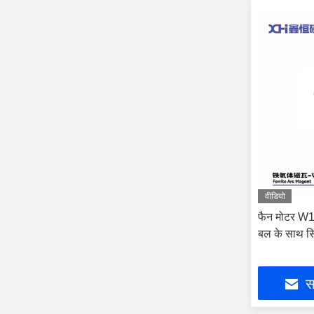
वीडियो
फैन मोटर W1
बल के साथ सि
सर