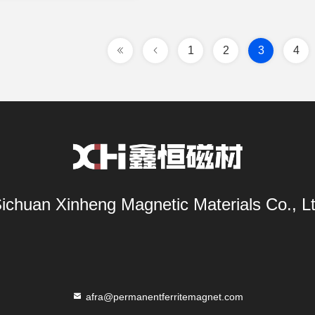
1
2
3
4
ichuan Xinheng Magnetic Materials Co., L
afra@permanentferritemagnet.com