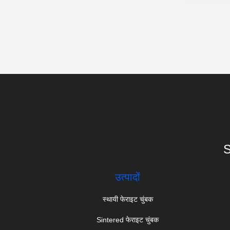
S
उत्पादों
स्थायी फेराइट चुंबक
Sintered फेराइट चुंबक