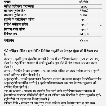
3
घनत्व
जी/सेमी
सापेक्ष प्रतिकार पारगम्यता
μrec
तापमान गुणांक Br
%/oC
तापमान गुणांक iHc
%/oC
2
झुकने के प्रतिरोधक शक्ति
N/m
2
विरोधी संपीड़न शक्ति
N/m
≥6.
2
खिंचाव-रोधी शक्ति
N/m
विशिष्ट ताप
J/kg·K
प्रतिरोध
Q.cm
गीले संपीड़न मोल्डिंग द्वारा निर्मित सिरेमिक स्ट्रोंटियम फेराइट चुंबक की विशेषता क्या
है?
संरचना - इसमें मुख्य चुंबकीय सामग्री के रूप में स्ट्रोंटियम फेराइट (SrFe12O19)
होता है। स्ट्रोंटियम फेराइट में अच्छे चुंबकीय गुण होते हैं और इसका उत्पादन सस्ता
होता है।
घनत्व - सिंटरिंग के बाद लगभग 95% या उससे अधिक का उच्च सापेक्ष घनत्व। इससे
अच्छी यांत्रिक शक्ति मिलती है।
ए-इज़ोट्रोपी - उनकी हेक्सागोनल क्रिस्टल संरचना के कारण मजबूत मैग्नेटोक्रिस्टलीय
ए-इज़ोट्रोपी प्रदर्शित करते हैं। इसके परिणामस्वरूप एक अक्ष के साथ चुंबकत्व की
पसंदीदा दिशा होती है।
कण का आकार - आमतौर पर उपयोग किए जाने वाले स्ट्रोंटियम फेराइट पाउडर में
हेक्सागोनल प्लेटलेट मॉर्फोलॉजी होती है जो मोल्डिंग और सिंटरिंग के दौरान चुंबकीय एनी-
इज़ोट्रोपी को बढ़ावा देने में मदद करती है।
मोल्डिंग विधि - पाउडर को एक तरल बांधने वाले के साथ मिलाया जाता है और उच्च