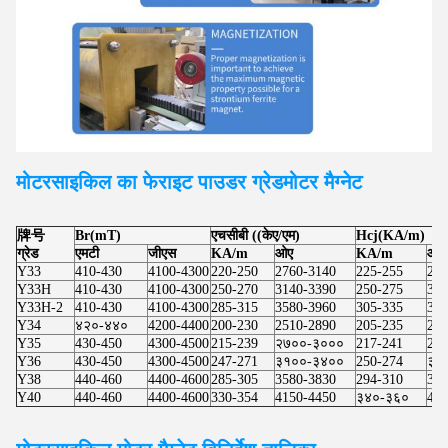
मोटरसाइकिल का फेराइट पाउडर ग्रेड
मोटर
मैग्नेट
牌号
Br(mT)
एचसीबी ((केए/एम)
Hcj(KA/m)
ग्रेड
एमटी
जीएस
KA/m
ओए
KA/m
ओए
Y33
410-430
4100-4300
220-250
2760-3140
225-255
283
Y33H
410-430
4100-4300
250-270
3140-3390
250-275
314
Y33H-2
410-430
4100-4300
285-315
3580-3960
305-335
383
Y34
४२०-४४०
4200-4400
200-230
2510-2890
205-235
257
Y35
430-450
4300-4500
215-239
२७००-३०००
217-241
273
Y36
430-450
4300-4500
247-271
३१००-३४००
250-274
३१
Y38
440-460
4400-4600
285-305
3580-3830
294-310
369
Y40
440-460
4400-4600
330-354
4150-4450
३४०-३६०
427