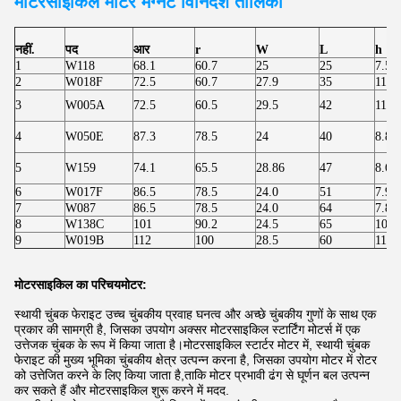
मोटरसाइकिल मोटर
मैग्नेट विनिर्देश तालिका
नहीं.
पद
आर
r
W
L
h
1
W118
68.1
60.7
25
25
7.50
2
W018F
72.5
60.7
27.9
35
11.8
3
W005A
72.5
60.5
29.5
42
11.8
4
W050E
87.3
78.5
24
40
8.80
5
W159
74.1
65.5
28.86
47
8.60
6
W017F
86.5
78.5
24.0
51
7.90
7
W087
86.5
78.5
24.0
64
7.80
8
W138C
101
90.2
24.5
65
10.8
9
W019B
112
100
28.5
60
11.9
मोटरसाइकिल का परिचय
मोटर:
स्थायी चुंबक फेराइट उच्च चुंबकीय प्रवाह घनत्व और अच्छे चुंबकीय गुणों के साथ एक
प्रकार की सामग्री है, जिसका उपयोग अक्सर मोटरसाइकिल स्टार्टिंग मोटर्स में एक
उत्तेजक चुंबक के रूप में किया जाता है।मोटरसाइकिल स्टार्टर मोटर में, स्थायी चुंबक
फेराइट की मुख्य भूमिका चुंबकीय क्षेत्र उत्पन्न करना है, जिसका उपयोग मोटर में रोटर
को उत्तेजित करने के लिए किया जाता है,ताकि मोटर प्रभावी ढंग से घूर्णन बल उत्पन्न
कर सकते हैं और मोटरसाइकिल शुरू करने में मदद.