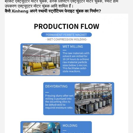
ब्रैकेट एक्ट्यूएटर मोटर चुंबक, डेस्क लिफ्टिंग एक्ट्यूएटर मोटर चुंबक, स्मार्ट होम
उपकरण एक्ट्यूएटर मोटर चुंबक आदि शामिल हैं।
कैसे Xinheng अपने स्थायी स्ट्रोंटियम फेराइट चुंबक का निर्माण?