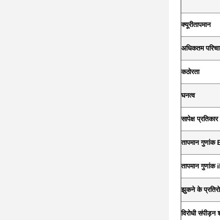
क्यूरी
तापमान
अधिकतम परिचा
कठोरता
घनत्व
सापेक्ष प्रतिकार
तापमान गुणांक 
तापमान गुणांक 
झुकने के प्रति
विरोधी संपीड़न 