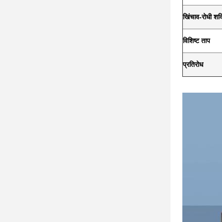
खिंचाव-रोधी शक्
विशिष्ट ताप
प्रतिरोध