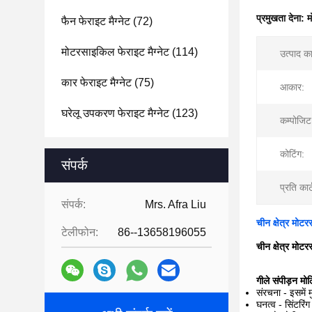
प्रमुखता देना:
म
फैन फेराइट मैग्नेट
(72)
मोटरसाइकिल फेराइट मैग्नेट
(114)
उत्पाद क
कार फेराइट मैग्नेट
(75)
आकार:
घरेलू उपकरण फेराइट मैग्नेट
(123)
कम्पोजिट
कोटिंग:
संपर्क
प्रति कार्
संपर्क:
Mrs. Afra Liu
चीन क्षेत्र मो
टेलीफोन:
86--13658196055
चीन क्षेत्र मो
गीले संपीड़न मोल्
संरचना - इसमें 
घनत्व - सिंटरि