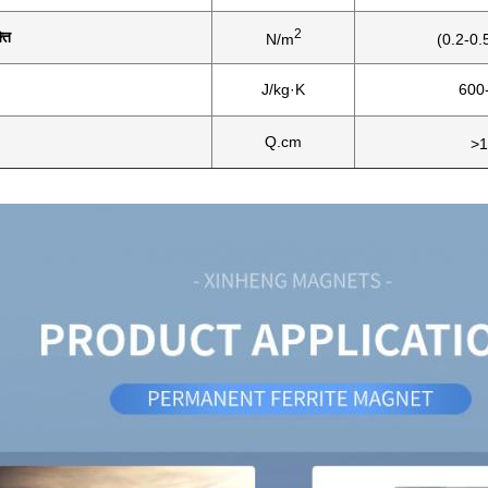
2
ति
N/m
(0.2-0.
J/kg·K
600
Q.cm
>1