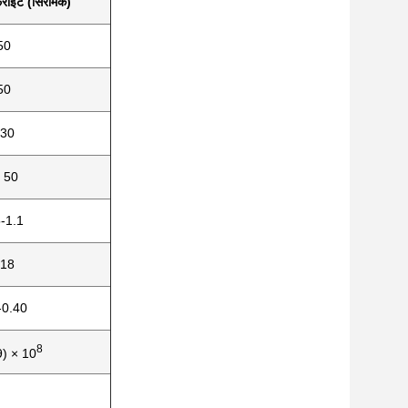
ेराइट (सिरेमिक)
50
50
30
 50
-1.1
.18
-0.40
8
9) × 10