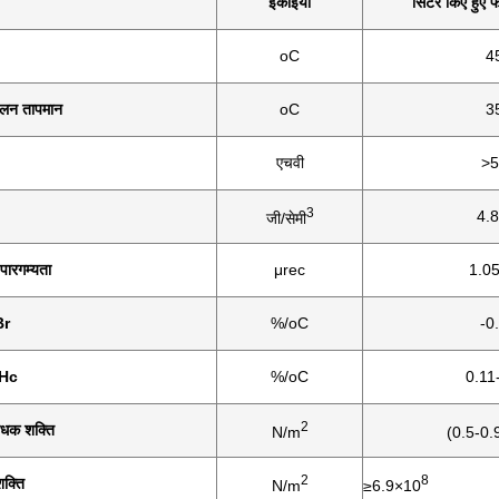
इकाइयां
सिंटर किए हुए फ
oC
4
लन तापमान
oC
3
एचवी
>5
3
4.8
जी/सेमी
 पारगम्यता
μrec
1.05
Br
%/oC
-0
iHc
%/oC
0.11
2
रोधक शक्ति
N/m
(0.5-0.
2
8
शक्ति
N/m
≥6.9×10