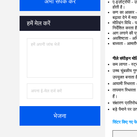
अभी संपर्क करें
ए-इज़ोट्रोपी - 
होती है।
कण का आकार - आम
बढ़ावा देने में 
हमें मेल करें
मोल्डिंग विधि -
निर्देशित करता ह
आग लगाने की प्र
अवशिष्टता - अध
बाध्यता - आमतौर
गीले संपीड़न मोल्
कम लागत - स्ट्रो
उच्च चुंबकीय गुण
उपयुक्त बनाता 
आयामी स्थिरता -
तापमान स्थिरता 
हैं।
संक्षारण प्रतिरो
बड़े पैमाने पर उ
भेजना
सिंटर किए गए फे