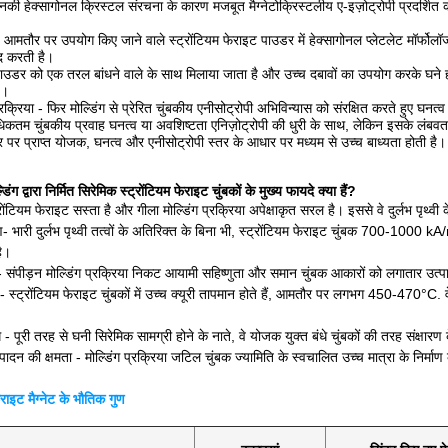
उनकी हेक्सागोनल क्रिस्टल संरचना के कारण मजबूत मैग्नेटोक्रिस्टलीय ए-इज़ोट्रोपी प्रदर्शित
तौर पर उपयोग किए जाने वाले स्ट्रोंटियम फेराइट पाउडर में हेक्सागोनल प्लेटलेट मॉर्फोलॉजी 
मदद करती है।
 पाउडर को एक तरल बांधने वाले के साथ मिलाया जाता है और उच्च दबावों का उपयोग करके घने हर
ै।
क्रिया - फिर मोल्डिंग से प्रेरित चुंबकीय एनीसोट्रोपी अभिविन्यास को संरक्षित करते हुए घन
िकतम चुंबकीय प्रवाह घनत्व या अवशिष्टता एनिज़ोट्रोपी की धुरी के साथ, लेकिन इसके लंबव
 पर प्राप्त योजक, घनत्व और एनीसोट्रोपी स्तर के आधार पर मध्यम से उच्च बाध्यता होती है।
डिंग द्वारा निर्मित सिरेमिक स्ट्रोंटियम फेराइट चुंबकों के मुख्य फायदे क्या हैं?
ंटियम फेराइट सस्ता है और गीला मोल्डिंग प्रक्रिया अपेक्षाकृत सरल है। इससे वे दुर्लभ पृथ्वी के 
- भारी दुर्लभ पृथ्वी तत्वों के अतिरिक्त के बिना भी, स्ट्रोंटियम फेराइट चुंबक 700-1000 kA/
है।
 संपीड़न मोल्डिंग प्रक्रिया निकट आयामी सहिष्णुता और समान चुंबक आकारों को लगातार उत्प
- स्ट्रोंटियम फेराइट चुंबकों में उच्च क्यूरी तापमान होते हैं, आमतौर पर लगभग 450-470°C.
ध - पूरी तरह से घनी सिरेमिक सामग्री होने के नाते, वे योजक युक्त बंधे चुंबकों की तरह संक्षारण 
त्पादन की क्षमता - मोल्डिंग प्रक्रिया जटिल चुंबक ज्यामिति के स्वचालित उच्च मात्रा के निर्मा
राइट मैग्नेट के भौतिक गुण