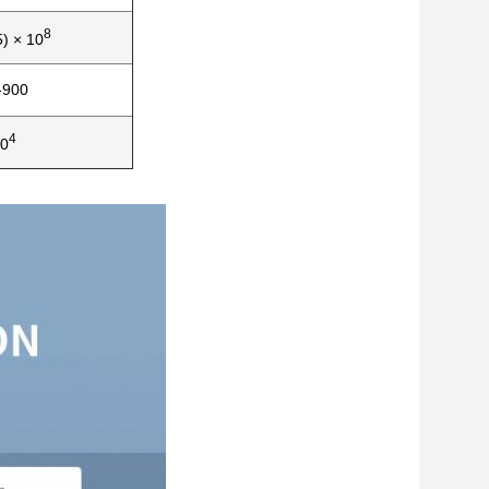
8
5) × 10
-900
4
0