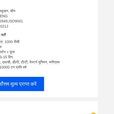
: सिचुआन, चीन
NHENG
F16949,ISO9001
W2021J
र्तें
्रा: 1000 पीसी
्य
कार्टन + फूस
10-15 दिन
टी, एल/सी, डी/पी, टी/टी, वेस्टर्न यूनियन, मनीग्राम
: 10000 टन प्रति वर्ष
्वोत्तम मूल्य प्राप्त करें