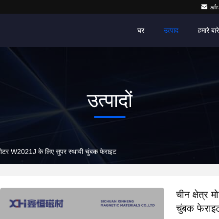
af
घर
उत्पाद
हमारे बारे 
उत्पादों
 मोटर W2021J के लिए सुपर स्थायी चुंबक फेराइट
चीन क्षेत्
चुंबक फेराइ