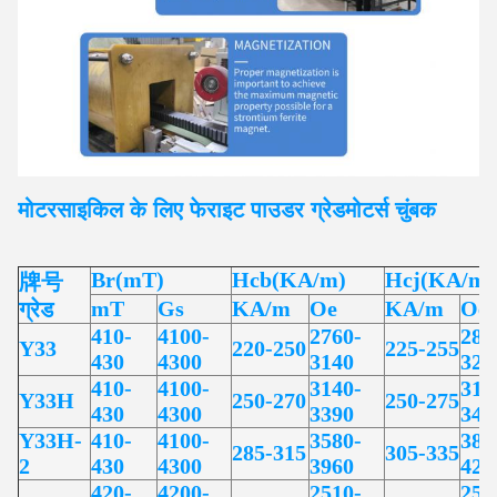
मोटरसाइकिल के लिए फेराइट पाउडर ग्रेड
मोटर्स
चुंबक
Br(mT)
Hcb(KA/m)
Hcj(KA/m)
牌号
mT
Gs
KA/m
Oe
KA/m
Oe
ग्रेड
410-
4100-
2760-
283
Y33
220-250
225-255
430
4300
3140
320
410-
4100-
3140-
314
Y33H
250-270
250-275
430
4300
3390
345
Y33H-
410-
4100-
3580-
383
285-315
305-335
2
430
4300
3960
420
420-
4200-
2510-
257