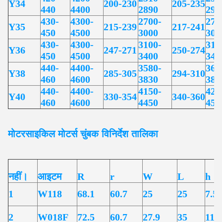
Y34
200-230
205-235
440
4400
2890
295
430-
4300-
2700-
273
Y35
215-239
217-241
450
4500
3000
303
430-
4300-
3100-
314
Y36
247-271
250-274
450
4500
3400
344
440-
4400-
3580-
369
Y38
285-305
294-310
460
4600
3830
389
440-
4400-
4150-
427
Y40
330-354
340-360
460
4600
4450
452
मोटरसाइकिल मोटर्स
चुंबक विनिर्देश तालिका
नहीं।
आइटम
R
r
W
L
h
1
W118
68.1
60.7
25
25
7.5
2
W018F
72.5
60.7
27.9
35
11.