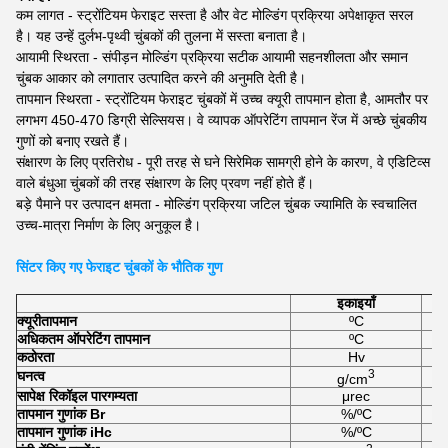
कम लागत - स्ट्रोंटियम फेराइट सस्ता है और वेट मोल्डिंग प्रक्रिया अपेक्षाकृत सरल
है। यह उन्हें दुर्लभ-पृथ्वी चुंबकों की तुलना में सस्ता बनाता है।
आयामी स्थिरता - संपीड़न मोल्डिंग प्रक्रिया सटीक आयामी सहनशीलता और समान
चुंबक आकार को लगातार उत्पादित करने की अनुमति देती है।
तापमान स्थिरता - स्ट्रोंटियम फेराइट चुंबकों में उच्च क्यूरी तापमान होता है, आमतौर पर
लगभग 450-470 डिग्री सेल्सियस। वे व्यापक ऑपरेटिंग तापमान रेंज में अच्छे चुंबकीय
गुणों को बनाए रखते हैं।
संक्षारण के लिए प्रतिरोध - पूरी तरह से घने सिरेमिक सामग्री होने के कारण, वे एडिटिव्स
वाले बंधुआ चुंबकों की तरह संक्षारण के लिए प्रवण नहीं होते हैं।
बड़े पैमाने पर उत्पादन क्षमता - मोल्डिंग प्रक्रिया जटिल चुंबक ज्यामिति के स्वचालित
उच्च-मात्रा निर्माण के लिए अनुकूल है।​​
सिंटर किए गए फेराइट चुंबकों के भौतिक गुण
इकाइयाँ
क्यूरी
तापमान
ºC
अधिकतम ऑपरेटिंग तापमान
ºC
कठोरता
Hv
3
घनत्व
g/cm
सापेक्ष रिकॉइल पारगम्यता
μrec
तापमान गुणांक Br
%/ºC
तापमान गुणांक iHc
%/ºC