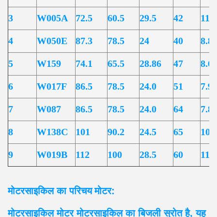
3
W005A
72.5
60.5
29.5
42
11.
4
W050E
87.3
78.5
24
40
8.8
5
W159
74.1
65.5
28.86
47
8.6
6
W017F
86.5
78.5
24.0
51
7.9
7
W087
86.5
78.5
24.0
64
7.8
8
W138C
101
90.2
24.5
65
10.
9
W019B
112
100
28.5
60
11.
मोटरसाइकिल का परिचय
मोटर:
मोटरसाइकिल मोटर मोटरसाइकिल का बिजली स्रोत है, यह