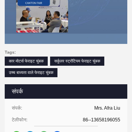
Tags:
कार मोटर्स फेराइट चुंबक
सर्कुलर स्ट्रोंटियम फेराइट चुंबक
उच्च बाध्यता वाले फेराइट चुंबक
संपर्क
संपर्क:
Mrs. Afra Liu
टेलीफोन:
86--13658196055