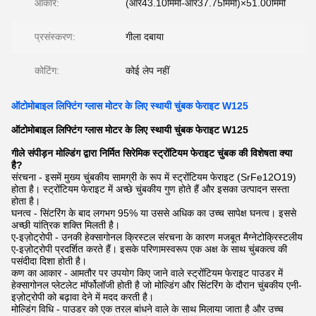
आकार:
(आर43.10मिमी-आर37.75मिमी)×51.00मिमी
प्रसंस्करण:
गीला दबाया
कोटिंग:
कोई लेप नहीं
ऑटोमोबाइल लिफ्टिंग ग्लास मोटर के लिए स्थायी चुंबक फेराइट W125
ऑटोमोबाइल लिफ्टिंग ग्लास मोटर के लिए स्थायी चुंबक फेराइट W125
गीले संपीड़न मोल्डिंग द्वारा निर्मित सिरेमिक स्ट्रोंटियम फेराइट चुंबक की विशेषता क्या
है?
संरचना - इसमें मुख्य चुंबकीय सामग्री के रूप में स्ट्रोंटियम फेराइट (SrFe12O19)
होता है। स्ट्रोंटियम फेराइट में अच्छे चुंबकीय गुण होते हैं और इसका उत्पादन सस्ता
होता है।
घनत्व - सिंटरिंग के बाद लगभग 95% या उससे अधिक का उच्च सापेक्ष घनत्व। इससे
अच्छी यांत्रिक शक्ति मिलती है।
ए-इज़ोट्रोपी - उनकी हेक्सागोनल क्रिस्टल संरचना के कारण मजबूत मैग्नेटोक्रिस्टलीय
ए-इज़ोट्रोपी प्रदर्शित करते हैं। इसके परिणामस्वरूप एक अक्ष के साथ चुंबकत्व की
पसंदीदा दिशा होती है।
कण का आकार - आमतौर पर उपयोग किए जाने वाले स्ट्रोंटियम फेराइट पाउडर में
हेक्सागोनल प्लेटलेट मॉर्फोलॉजी होती है जो मोल्डिंग और सिंटरिंग के दौरान चुंबकीय एनी-
इज़ोट्रोपी को बढ़ावा देने में मदद करती है।
मोल्डिंग विधि - पाउडर को एक तरल बांधने वाले के साथ मिलाया जाता है और उच्च