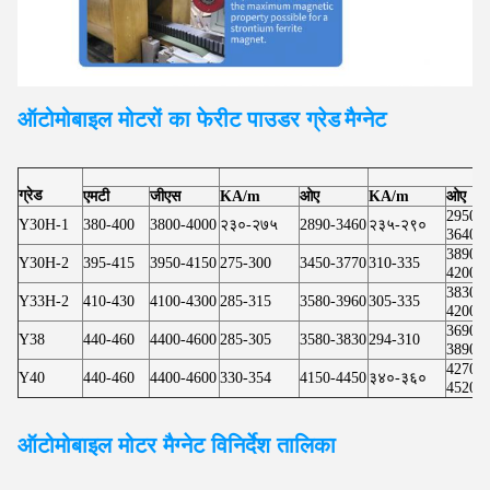
ऑटोमोबाइल मोटरों का फेरीट पाउडर ग्रेड
मैग्नेट
ग्रेड
एमटी
जीएस
KA/m
ओए
KA/m
ओए
2950-
Y30H-1
380-400
3800-4000
२३०-२७५
2890-3460
२३५-२९०
3640
3890-
Y30H-2
395-415
3950-4150
275-300
3450-3770
310-335
4200
3830-
Y33H-2
410-430
4100-4300
285-315
3580-3960
305-335
4200
3690-
Y38
440-460
4400-4600
285-305
3580-3830
294-310
3890
4270-
Y40
440-460
4400-4600
330-354
4150-4450
३४०-३६०
4520
ऑटोमोबाइल मोटर
मैग्नेट विनिर्देश तालिका