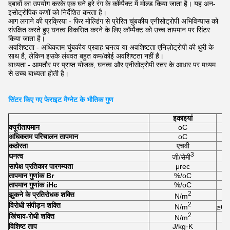
दबावों का उपयोग करके एक घने हरे रंग के कॉम्पैक्ट में मोल्ड किया जाता है। यह अन-
इसोट्रोपिक कणों को निर्देशित करता है।
आग लगाने की प्रक्रिया - फिर मोल्डिंग से प्रेरित चुंबकीय एनीसोट्रोपी अभिविन्यास को
संरक्षित करते हुए घनत्व विकसित करने के लिए कॉम्पैक्ट को उच्च तापमान पर सिंटर
किया जाता है।
अवशिष्टता - अधिकतम चुंबकीय प्रवाह घनत्व या अवशिष्टता एनिज़ोट्रोपी की धुरी के
साथ है, लेकिन इसके लंबवत बहुत कम/कोई अवशिष्टता नहीं है।
बाध्यता - आमतौर पर प्राप्त योजक, घनत्व और एनीसोट्रोपी स्तर के आधार पर मध्यम
से उच्च बाध्यता होती है।
सिंटर किए गए फेराइट मैग्नेट के भौतिक गुण
इकाइयां
क्यूरी
तापमान
oC
अधिकतम परिचालन तापमान
oC
कठोरता
एचवी
3
घनत्व
जी/सेमी
सापेक्ष प्रतिकार पारगम्यता
μrec
तापमान गुणांक Br
%/oC
तापमान गुणांक iHc
%/oC
2
झुकने के प्रतिरोधक शक्ति
N/m
2
विरोधी संपीड़न शक्ति
N/m
≥6.
2
खिंचाव-रोधी शक्ति
N/m
विशिष्ट ताप
J/kg·K