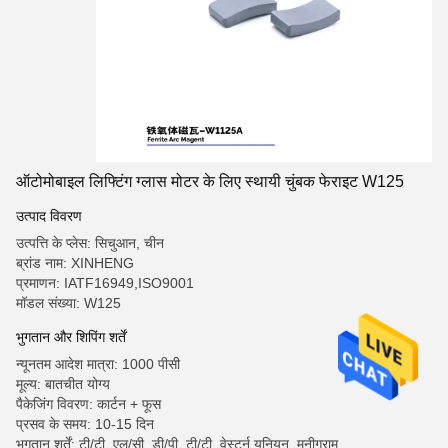
ऑटोमोबाइल लिफ्टिंग ग्लास मोटर के लिए स्थायी चुंबक फेराइट W125
उत्पाद विवरण
उत्पत्ति के प्लेस: सिचुआन, चीन
ब्रांड नाम: XINHENG
प्रमाणन: IATF16949,ISO9001
मॉडल संख्या: W125
भुगतान और शिपिंग शर्तें
न्यूनतम आदेश मात्रा: 1000 पीसी
मूल्य: बातचीत योग्य
पैकेजिंग विवरण: कार्टन + फूस
प्रसव के समय: 10-15 दिन
भुगतान शर्तें: टी/टी, एल/सी, डी/पी, टी/टी, वेस्टर्न यूनियन, मनीग्राम