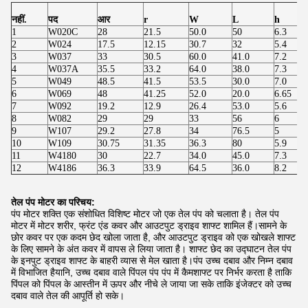
नहीं.
पद
आर
r
W
L
h
1
W020C
28
21.5
50.0
50
6.3
2
W024
17.5
12.15
30.7
32
5.4
3
W037
33
30.5
60.0
41.0
7.2
4
W037A
35.5
33.2
64.0
38.0
7.3
5
W049
48.5
41.5
53.5
30.0
7.0
6
W069
48
41.25
52.0
20.0
6.65
7
W092
19.2
12.9
26.4
53.0
5.6
8
W082
29
29
33
56
6
9
W107
29.2
27.8
34
76.5
5
10
W109
30.75
31.35
36.3
80
5.9
11
W4180
30
22.7
34.0
45.0
7.3
12
W4186
36.3
33.9
64.5
36.0
8.2
तेल पंप मोटर का परिचय:
पंप मोटर शक्ति एक संशोधित विशिष्ट मोटर जो एक तेल पंप को चलाता है। तेल पंप
मोटर में मोटर शरीर, फ्रंट एंड कवर और आउटपुट ड्राइव शाफ्ट शामिल हैं।सामने के
छोर कवर पर एक कदम छेद खोला जाता है, और आउटपुट ड्राइव को एक खोखले शाफ्ट
के लिए सामने के अंत कवर में वापस ले लिया जाता है। शाफ्ट छेद का उद्घाटन तेल पंप
के इनपुट ड्राइव शाफ्ट के बाहरी व्यास से मेल खाता है।पंप उच्च दबाव और निम्न दबाव
में विभाजित हैयानि, उच्च दबाव वाले पिंपल पंप पंप में कैमशाफ्ट पर निर्भर करता है ताकि
पिंपल को पिंपल के आस्तीन में ऊपर और नीचे ले जाया जा सके ताकि इंजेक्टर को उच्च
दबाव वाले तेल की आपूर्ति हो सके।