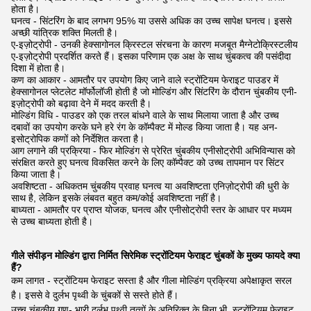
होता है।
घनत्व - सिंटरिंग के बाद लगभग 95% या उससे अधिक का उच्च सापेक्ष घनत्व। इससे
अच्छी यांत्रिक शक्ति मिलती है।
ए-इज़ोट्रोपी - उनकी हेक्सागोनल क्रिस्टल संरचना के कारण मजबूत मैग्नेटोक्रिस्टलीय
ए-इज़ोट्रोपी प्रदर्शित करते हैं। इसका परिणाम एक अक्ष के साथ चुंबकत्व की पसंदीदा
दिशा में होता है।
कण का आकार - आमतौर पर उपयोग किए जाने वाले स्ट्रोंटियम फेराइट पाउडर में
हेक्सागोनल प्लेटलेट मॉर्फोलॉजी होती है जो मोल्डिंग और सिंटरिंग के दौरान चुंबकीय एनी-
इज़ोट्रोपी को बढ़ावा देने में मदद करती है।
मोल्डिंग विधि - पाउडर को एक तरल बांधने वाले के साथ मिलाया जाता है और उच्च
दबावों का उपयोग करके घने हरे रंग के कॉम्पैक्ट में मोल्ड किया जाता है। यह अन-
इसोट्रोपिक कणों को निर्देशित करता है।
आग लगाने की प्रक्रिया - फिर मोल्डिंग से प्रेरित चुंबकीय एनीसोट्रोपी अभिविन्यास को
संरक्षित करते हुए घनत्व विकसित करने के लिए कॉम्पैक्ट को उच्च तापमान पर सिंटर
किया जाता है।
अवशिष्टता - अधिकतम चुंबकीय प्रवाह घनत्व या अवशिष्टता एनिज़ोट्रोपी की धुरी के
साथ है, लेकिन इसके लंबवत बहुत कम/कोई अवशिष्टता नहीं है।
बाध्यता - आमतौर पर प्राप्त योजक, घनत्व और एनीसोट्रोपी स्तर के आधार पर मध्यम
से उच्च बाध्यता होती है।
गीले संपीड़न मोल्डिंग द्वारा निर्मित सिरेमिक स्ट्रोंटियम फेराइट चुंबकों के मुख्य फायदे क्या
हैं?
कम लागत - स्ट्रोंटियम फेराइट सस्ता है और गीला मोल्डिंग प्रक्रिया अपेक्षाकृत सरल
है। इससे वे दुर्लभ पृथ्वी के चुंबकों से सस्ते होते हैं।
उच्च चुंबकीय गुण- भारी दुर्लभ पृथ्वी तत्वों के अतिरिक्त के बिना भी, स्ट्रोंटियम फेराइट