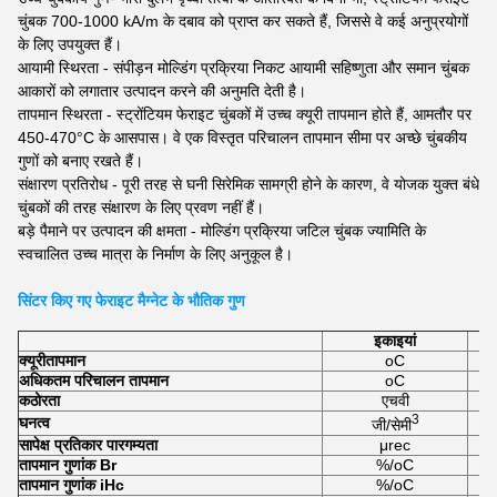
चुंबक 700-1000 kA/m के दबाव को प्राप्त कर सकते हैं, जिससे वे कई अनुप्रयोगों
के लिए उपयुक्त हैं।
आयामी स्थिरता - संपीड़न मोल्डिंग प्रक्रिया निकट आयामी सहिष्णुता और समान चुंबक
आकारों को लगातार उत्पादन करने की अनुमति देती है।
तापमान स्थिरता - स्ट्रोंटियम फेराइट चुंबकों में उच्च क्यूरी तापमान होते हैं, आमतौर पर
450-470°C के आसपास। वे एक विस्तृत परिचालन तापमान सीमा पर अच्छे चुंबकीय
गुणों को बनाए रखते हैं।
संक्षारण प्रतिरोध - पूरी तरह से घनी सिरेमिक सामग्री होने के कारण, वे योजक युक्त बंधे
चुंबकों की तरह संक्षारण के लिए प्रवण नहीं हैं।
बड़े पैमाने पर उत्पादन की क्षमता - मोल्डिंग प्रक्रिया जटिल चुंबक ज्यामिति के
स्वचालित उच्च मात्रा के निर्माण के लिए अनुकूल है।
सिंटर किए गए फेराइट मैग्नेट के भौतिक गुण
इकाइयां
क्यूरी
तापमान
oC
अधिकतम परिचालन तापमान
oC
कठोरता
एचवी
3
घनत्व
जी/सेमी
सापेक्ष प्रतिकार पारगम्यता
μrec
तापमान गुणांक Br
%/oC
तापमान गुणांक iHc
%/oC