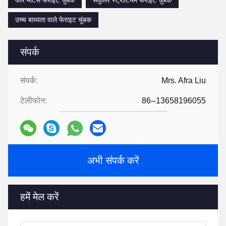
कार मोटर्स फेराइट चुंबक
सर्कुलर स्ट्रोंटियम फेराइट चुंबक
उच्च बाध्यता वाले फेराइट चुंबक
संपर्क
संपर्क:
Mrs. Afra Liu
टेलीफोन:
86--13658196055
अभी संपर्क करें
हमें मेल करें