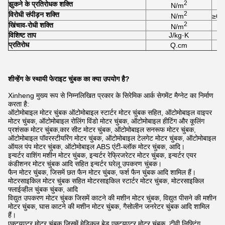
2
झुकने के प्रतिरोधक शक्ति
N/m
2
विरोधी संपीड़न शक्ति
N/m
≥6.
2
खिंचाव-रोधी शक्ति
N/m
विशिष्ट ताप
J/kg·K
प्रतिरोध
Q.cm
शीन्हेंग के स्थायी फेराइट चुंबक का क्या उपयोग है?
Xinheng मुख्य रूप से निम्नलिखित प्रकार के सिरेमिक आर्क सेगमेंट मैग्नेट का निर्माण
करता है:
ऑटोमोबाइल मोटर चुंबक ऑटोमोबाइल स्टार्टर मोटर चुंबक सहित, ऑटोमोबाइल वाइपर
मोटर चुंबक, ऑटोमोबाइल रोलिंग विंडो मोटर चुंबक, ऑटोमोबाइल हीटिंग और कूलिंग
प्रशंसक मोटर चुंबक,कार सीट मोटर चुंबक, ऑटोमोबाइल सनरूफ मोटर चुंबक,
ऑटोमोबाइल पॉवरस्टीयरिंग मोटर चुंबक, ऑटोमोबाइल टेलगेट मोटर चुंबक, ऑटोमोबाइल
ऑयल पंप मोटर चुंबक, ऑटोमोबाइल ABS एंटी-ब्लॉक मोटर चुंबक, आदि।
इन्वर्टर वाशिंग मशीन मोटर चुंबक, इन्वर्टर रेफ्रिजरेटर मोटर चुंबक, इन्वर्टर एयर
कंडीशनर मोटर चुंबक आदि सहित इन्वर्टर घरेलू उपकरण चुंबक।
फैन मोटर चुंबक, जिसमें छत फैन मोटर चुंबक, फर्श फैन चुंबक आदि शामिल हैं।
मोटरसाइकिल मोटर चुंबक सहित मोटरसाइकिल स्टार्टर मोटर चुंबक, मोटरसाइकिल
फ्लाईव्हील चुंबक चुंबक, आदि
विद्युत उपकरण मोटर चुंबक जिसमें काटने की मशीन मोटर चुंबक, विद्युत पीसने की मशीन
मोटर चुंबक, घास काटने की मशीन मोटर चुंबक, गैसोलीन जनरेटर चुंबक आदि शामिल
हैं।
एक्ट्यूएटर मोटर चुंबक जिसमें मेडिकल बेड एक्ट्यूएटर मोटर चुंबक, टीवी लिफ्टिंग