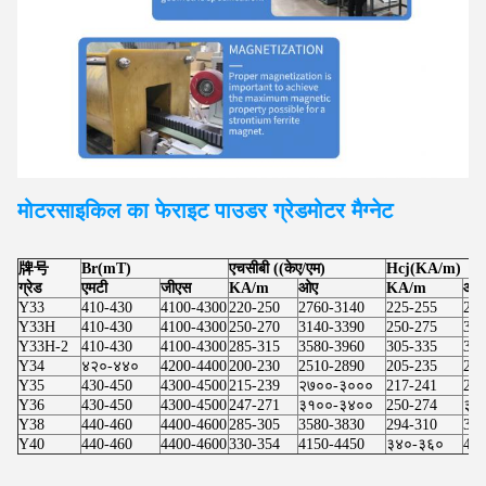
मोटरसाइकिल का फेराइट पाउडर ग्रेड
मोटर
मैग्नेट
牌号
Br(mT)
एचसीबी ((केए/एम)
Hcj(KA/m)
ग्रेड
एमटी
जीएस
KA/m
ओए
KA/m
ओए
Y33
410-430
4100-4300
220-250
2760-3140
225-255
283
Y33H
410-430
4100-4300
250-270
3140-3390
250-275
314
Y33H-2
410-430
4100-4300
285-315
3580-3960
305-335
383
Y34
४२०-४४०
4200-4400
200-230
2510-2890
205-235
257
Y35
430-450
4300-4500
215-239
२७००-३०००
217-241
273
Y36
430-450
4300-4500
247-271
३१००-३४००
250-274
३१
Y38
440-460
4400-4600
285-305
3580-3830
294-310
369
Y40
440-460
4400-4600
330-354
4150-4450
३४०-३६०
427